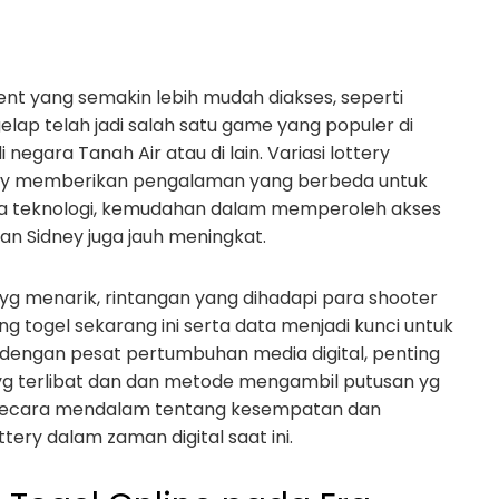
ent yang semakin lebih mudah diakses, seperti
elap telah jadi salah satu game yang populer di
negara Tanah Air atau di lain. Variasi lottery
dney memberikan pengalaman yang berbeda untuk
a teknologi, kemudahan dalam memperoleh akses
an Sidney juga jauh meningkat.
g menarik, rintangan yang dihadapi para shooter
g togel sekarang ini serta data menjadi kunci untuk
 dengan pesat pertumbuhan media digital, penting
 terlibat dan dan metode mengambil putusan yg
 secara mendalam tentang kesempatan dan
ery dalam zaman digital saat ini.