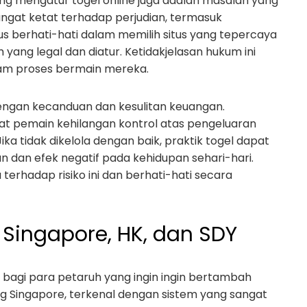
g mengatur togel online juga adalah masalah yang
ngat ketat terhadap perjudian, termasuk
us berhati-hati dalam memilih situs yang tepercaya
yang legal dan diatur. Ketidakjelasan hukum ini
am proses bermain mereka.
 dengan kecanduan dan kesulitan keuangan.
t pemain kehilangan kontrol atas pengeluaran
Jika tidak dikelola dengan baik, praktik togel dapat
kan dan efek negatif pada kehidupan sehari-hari.
terhadap risiko ini dan berhati-hati secara
: Singapore, HK, dan SDY
g bagi para petaruh yang ingin ingin bertambah
ng Singapore, terkenal dengan sistem yang sangat