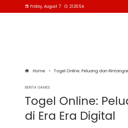
Skip
Friday, August 7
21:25:55
to
content
Home
Togel Online: Peluang dan Rintangan 
BERITA GAMES
Togel Online: Pel
di Era Era Digital