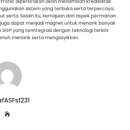
ctronic diperkirakan akan menambah kredibilitas
nggunakan sistem yang terbuka serta terpercaya,
ut serta. Selain itu, kemajuan dari aspek permainan
ri juga dapat menjadi magnet untuk menarik banyak
SGP yang terintegrasi dengan teknologi terkini
enuh menarik serta mengasyikkan.
afASFsf231