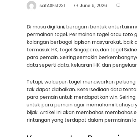
safASFsf231
June 6, 2026
Di masa digi kini, beragam bentuk entertainm
permainan togel. Permainan togel atau toto g
kalangan berbagai lapisan masyarakat, baik di 
termasuk HK, togel Singapore, dan togel Si
para pemain. Seiring semakin berkembangny
data seperti data, keluaran HK, dan pengeluar
Tetapi, walaupun togel menawarkan peluang y
tak dapat diabaikan. Ketersediaan data tentan
para pemain untuk mendapatkan win. Seiring
untuk para pemain agar memahami bahaya yg
bijak. Artikel ini akan membahas membahas
rintangan yang terdapat dalam permainan lott