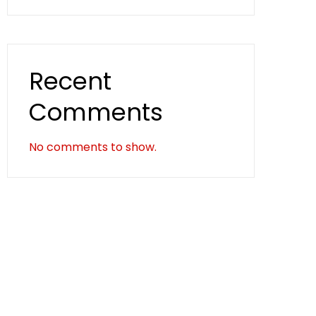
Recent
Comments
No comments to show.