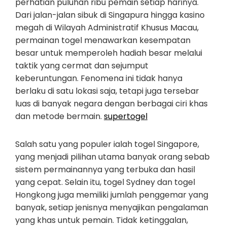
perhatian puluhan ribu pemain setiap harinya.
Dari jalan-jalan sibuk di Singapura hingga kasino
megah di Wilayah Administratif Khusus Macau,
permainan togel menawarkan kesempatan
besar untuk memperoleh hadiah besar melalui
taktik yang cermat dan sejumput
keberuntungan. Fenomena ini tidak hanya
berlaku di satu lokasi saja, tetapi juga tersebar
luas di banyak negara dengan berbagai ciri khas
dan metode bermain.
supertogel
Salah satu yang populer ialah togel Singapore,
yang menjadi pilihan utama banyak orang sebab
sistem permainannya yang terbuka dan hasil
yang cepat. Selain itu, togel Sydney dan togel
Hongkong juga memiliki jumlah penggemar yang
banyak, setiap jenisnya menyajikan pengalaman
yang khas untuk pemain. Tidak ketinggalan,