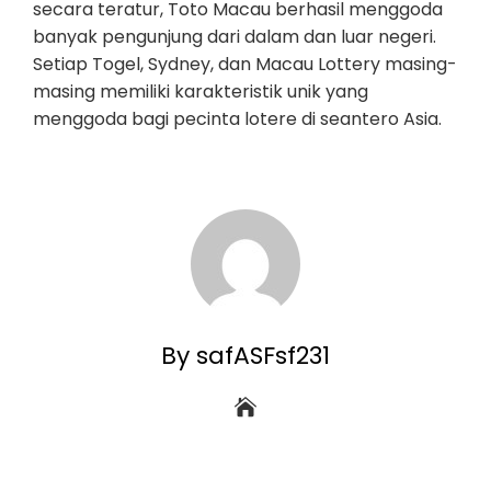
secara teratur, Toto Macau berhasil menggoda
banyak pengunjung dari dalam dan luar negeri.
Setiap Togel, Sydney, dan Macau Lottery masing-
masing memiliki karakteristik unik yang
menggoda bagi pecinta lotere di seantero Asia.
By safASFsf231