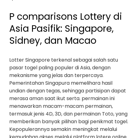
P comparisons Lottery di
Asia Pasifik: Singapore,
Sidney, dan Macao
Lotter Singapore terkenal sebagai salah satu
pasar togel paling populer di Asia, dengan
mekanisme yang jelas dan terpercaya.
Pemerintahan Singapura memelihara hasil
undian dengan tegas, sehingga partisipan dapat
merasa aman saat ikut serta. permainan ini
menawarkan macam-macam permainan,
termasuk jenis 4D, 3D, dan permainan Toto, yang
memberikan banyak pilihan bagi penikmat togel.
Kepopulerannya semakin meningkat melalui
kemudahan akses melalui platform lotere online.