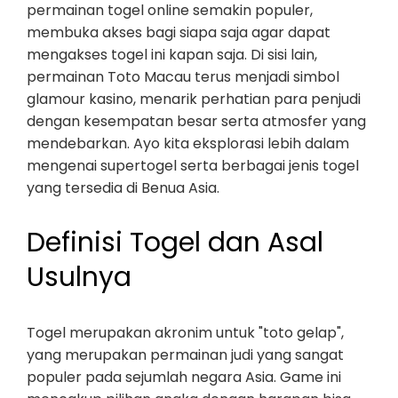
permainan togel online semakin populer,
membuka akses bagi siapa saja agar dapat
mengakses togel ini kapan saja. Di sisi lain,
permainan Toto Macau terus menjadi simbol
glamour kasino, menarik perhatian para penjudi
dengan kesempatan besar serta atmosfer yang
mendebarkan. Ayo kita eksplorasi lebih dalam
mengenai supertogel serta berbagai jenis togel
yang tersedia di Benua Asia.
Definisi Togel dan Asal
Usulnya
Togel merupakan akronim untuk "toto gelap",
yang merupakan permainan judi yang sangat
populer pada sejumlah negara Asia. Game ini