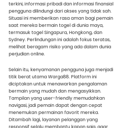
terkini, informasi pribadi dan informasi finansial
pengguna dilindungi dari akses yang tidak sah.
Situasi ini memberikan rasa aman bagi pemain
saat mereka bermain togel di dunia maya,
termasuk togel Singapura, Hongkong, dan
Sydney. Perlindungan ini adalah fokus teratas,
melihat beragam risiko yang ada dalam dunia
perjudian online.
Selain itu, kenyamanan pengguna juga menjadi
titik berat utama Warga88. Platform ini
diciptakan untuk menawarkan pengalaman
bermain yang mudah dan mengasyikkan.
Tampilan yang user-friendly memudahkan
navigasi, jadi pemain dapat dengan cepat
menemukan permainan favorit mereka.
Ditambah lagi, layanan pelanggan yang
responsif selalu membantu kapan saja, agar