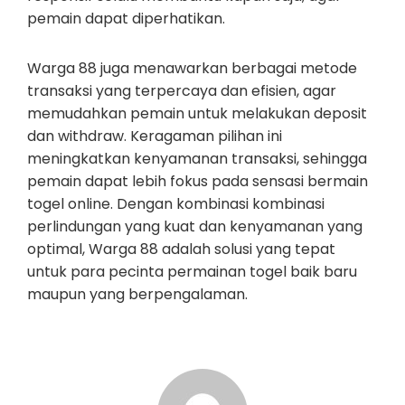
pemain dapat diperhatikan.
Warga 88 juga menawarkan berbagai metode
transaksi yang terpercaya dan efisien, agar
memudahkan pemain untuk melakukan deposit
dan withdraw. Keragaman pilihan ini
meningkatkan kenyamanan transaksi, sehingga
pemain dapat lebih fokus pada sensasi bermain
togel online. Dengan kombinasi kombinasi
perlindungan yang kuat dan kenyamanan yang
optimal, Warga 88 adalah solusi yang tepat
untuk para pecinta permainan togel baik baru
maupun yang berpengalaman.