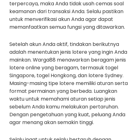
terpercaya, maka Anda tidak usah cemas soal
keamanan dari transaksi Anda. Selalu pastikan
untuk menverifikasi akun Anda agar dapat
memanfaatkan semua fungsi yang ditawarkan.
Setelah akun Anda aktif, tindakan berikutnya
adalah menentukan jenis lotere yang ingin Anda
mainkan. Warga88 menawarkan beragam jenis
lotere online yang beragam, termasuk togel
Singapore, togel Hongkong, dan lotere Sydney.
Masing-masing tipe lotere memiliki aturan serta
format permainan yang berbeda. Luangkan
waktu untuk memahami aturan setiap jenis
sebelum Anda kamu melakukan pertaruhan.
Dengan pengetahuan yang kuat, peluang Anda
agar menang akan semakin tinggi.
Selalu ingat untuk selalu bertaruh dengan