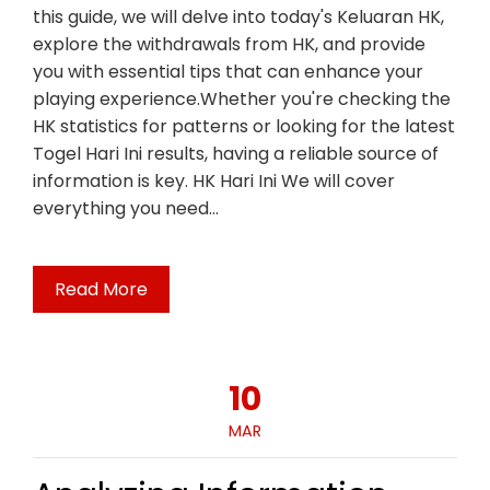
this guide, we will delve into today's Keluaran HK,
explore the withdrawals from HK, and provide
you with essential tips that can enhance your
playing experience.Whether you're checking the
HK statistics for patterns or looking for the latest
Togel Hari Ini results, having a reliable source of
information is key. HK Hari Ini We will cover
everything you need…
Read More
10
MAR