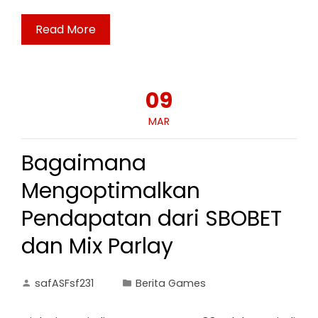
Read More
09
MAR
Bagaimana
Mengoptimalkan
Pendapatan dari SBOBET
dan Mix Parlay
safASFsf231
Berita Games