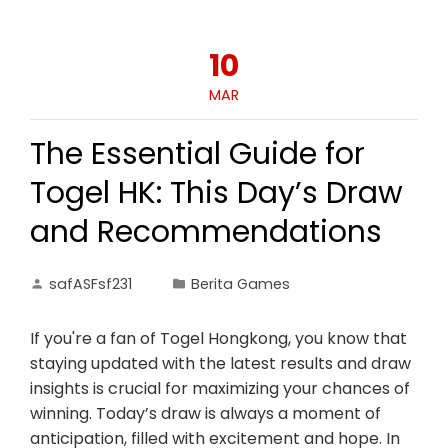
10
MAR
The Essential Guide for
Togel HK: This Day’s Draw
and Recommendations
safASFsf231
Berita Games
If you're a fan of Togel Hongkong, you know that
staying updated with the latest results and draw
insights is crucial for maximizing your chances of
winning. Today’s draw is always a moment of
anticipation, filled with excitement and hope. In