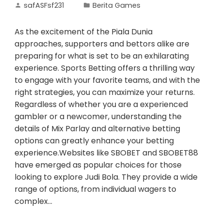
safASFsf231
Berita Games
As the excitement of the Piala Dunia
approaches, supporters and bettors alike are
preparing for what is set to be an exhilarating
experience. Sports Betting offers a thrilling way
to engage with your favorite teams, and with the
right strategies, you can maximize your returns.
Regardless of whether you are a experienced
gambler or a newcomer, understanding the
details of Mix Parlay and alternative betting
options can greatly enhance your betting
experience.Websites like SBOBET and SBOBET88
have emerged as popular choices for those
looking to explore Judi Bola. They provide a wide
range of options, from individual wagers to
complex…