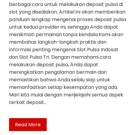
berbagai cara untuk melakukan deposit pulsa di
slot yang disediakan. Artikel ini akan memberikan
panduan lengkap mengenai proses deposit pulsa
untuk kedua provider ini, sehingga Anda dapat
menikmati permainan tanpa kendala.Kami akan
membahas langkah-langkah praktis dan
informasi penting mengenai Slot Pulsa Indosat
dan Slot Pulsa Tri. Dengan memahami cara
melakukan deposit pulsa, Anda dapat
meningkatkan pengalaman bermain dan
memastikan bahwa Anda selalu siap untuk
memanfaatkan setiap kesempatan yang ada.
Mari kita mulai dengan menjelajahi semua aspek
terkait deposit…
Read More