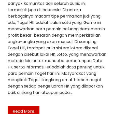
banyak komunitas dari seluruh dunia ini,
termasuk juga di Indonesia. Di antara
berbagainya macam tipe permainan judi yang
ada, Togel HK adalah salah satu yang. Game ini
menawarkan para pemain peluang demi meraih
profit besar-besaran dengan memperkirakan
angka-angka yang akan muncul. Di samping
Togel HK, terdapat pula sistem lotere dikenal
dengan disebut lokal HK Lotto, yang menawarkan
metode lain untuk mencoba peruntungan.Data
HK serta informasi HK adalah data penting untuk
para pemain Togel hari ini. Masyarakat yang
mengikuti Togel Hongkong amat bersemangat
dengan setiap pengeluaran HK yang dilaporkan,
baik di siang hari ataupun pada…
Read More