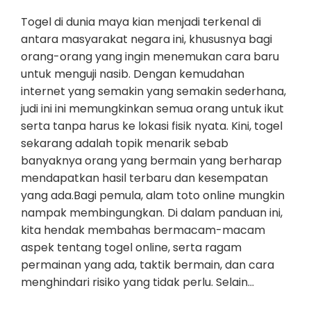
Togel di dunia maya kian menjadi terkenal di
antara masyarakat negara ini, khususnya bagi
orang-orang yang ingin menemukan cara baru
untuk menguji nasib. Dengan kemudahan
internet yang semakin yang semakin sederhana,
judi ini ini memungkinkan semua orang untuk ikut
serta tanpa harus ke lokasi fisik nyata. Kini, togel
sekarang adalah topik menarik sebab
banyaknya orang yang bermain yang berharap
mendapatkan hasil terbaru dan kesempatan
yang ada.Bagi pemula, alam toto online mungkin
nampak membingungkan. Di dalam panduan ini,
kita hendak membahas bermacam-macam
aspek tentang togel online, serta ragam
permainan yang ada, taktik bermain, dan cara
menghindari risiko yang tidak perlu. Selain…