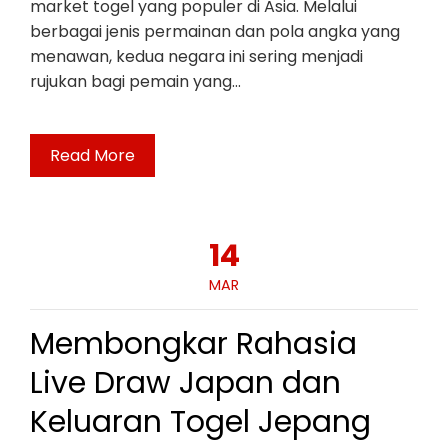
market togel yang populer di Asia. Melalui
berbagai jenis permainan dan pola angka yang
menawan, kedua negara ini sering menjadi
rujukan bagi pemain yang…
Read More
14
MAR
Membongkar Rahasia
Live Draw Japan dan
Keluaran Togel Jepang