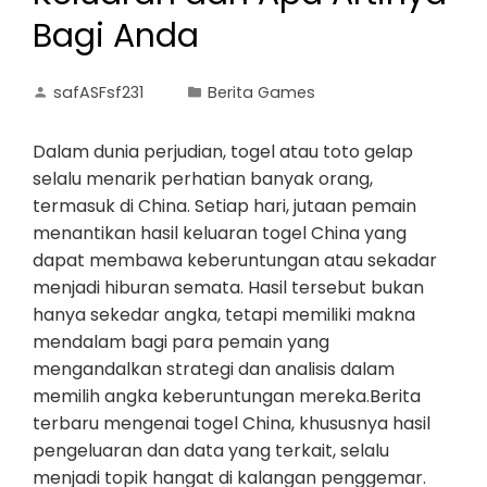
Bagi Anda
safASFsf231
Berita Games
Dalam dunia perjudian, togel atau toto gelap
selalu menarik perhatian banyak orang,
termasuk di China. Setiap hari, jutaan pemain
menantikan hasil keluaran togel China yang
dapat membawa keberuntungan atau sekadar
menjadi hiburan semata. Hasil tersebut bukan
hanya sekedar angka, tetapi memiliki makna
mendalam bagi para pemain yang
mengandalkan strategi dan analisis dalam
memilih angka keberuntungan mereka.Berita
terbaru mengenai togel China, khususnya hasil
pengeluaran dan data yang terkait, selalu
menjadi topik hangat di kalangan penggemar.