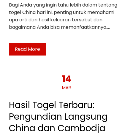
Bagi Anda yang ingin tahu lebih dalam tentang
togel China hari ini, penting untuk memahami
apa arti dari hasil keluaran tersebut dan
bagaimana Anda bisa memanfaatkannya.…
Read More
14
MAR
Hasil Togel Terbaru:
Pengundian Langsung
China dan Cambodja