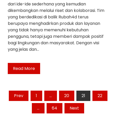
dari ide-ide sederhana yang kemudian
dikembangkan melalui riset dan kolaborasi. Tim
yang berdedikasi di balik Rubah4d terus
berupaya menghadirkan produk dan layanan
yang tidak hanya memenuhi kebutuhan
pengguna, tetapi juga memberi dampak positif
bagi lingkungan dan masyarakat. Dengan visi
yang jelas dan…
Read More
Posts
Prev
1
…
20
21
22
pagination
…
64
Next