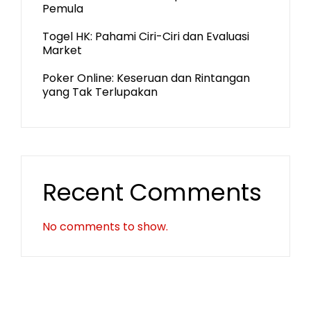
Pemula
Togel HK: Pahami Ciri-Ciri dan Evaluasi
Market
Poker Online: Keseruan dan Rintangan
yang Tak Terlupakan
Recent Comments
No comments to show.