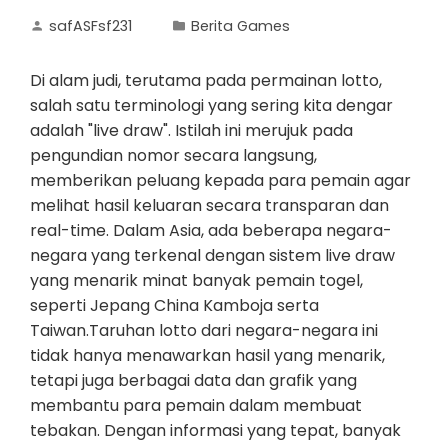
safASFsf231
Berita Games
Di alam judi, terutama pada permainan lotto,
salah satu terminologi yang sering kita dengar
adalah "live draw". Istilah ini merujuk pada
pengundian nomor secara langsung,
memberikan peluang kepada para pemain agar
melihat hasil keluaran secara transparan dan
real-time. Dalam Asia, ada beberapa negara-
negara yang terkenal dengan sistem live draw
yang menarik minat banyak pemain togel,
seperti Jepang China Kamboja serta
Taiwan.Taruhan lotto dari negara-negara ini
tidak hanya menawarkan hasil yang menarik,
tetapi juga berbagai data dan grafik yang
membantu para pemain dalam membuat
tebakan. Dengan informasi yang tepat, banyak