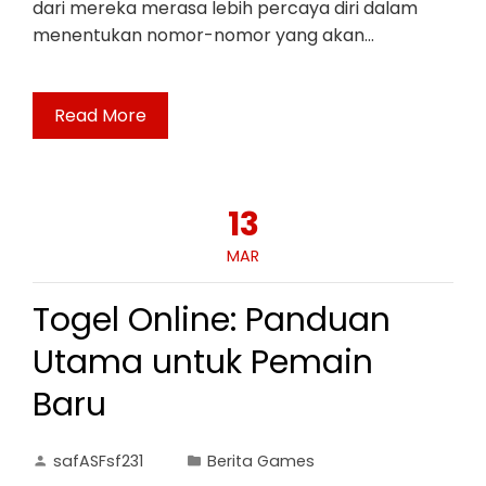
dari mereka merasa lebih percaya diri dalam
menentukan nomor-nomor yang akan…
Read More
13
MAR
Togel Online: Panduan
Utama untuk Pemain
Baru
safASFsf231
Berita Games