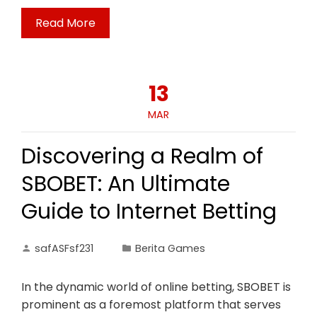
Read More
13
MAR
Discovering a Realm of
SBOBET: An Ultimate
Guide to Internet Betting
safASFsf231
Berita Games
In the dynamic world of online betting, SBOBET is
prominent as a foremost platform that serves