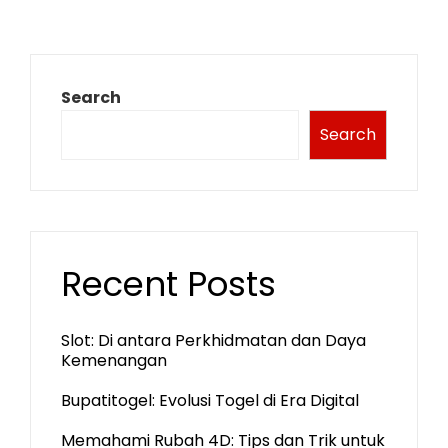
Search
Search
Recent Posts
Slot: Di antara Perkhidmatan dan Daya
Kemenangan
Bupatitogel: Evolusi Togel di Era Digital
Memahami Rubah 4D: Tips dan Trik untuk