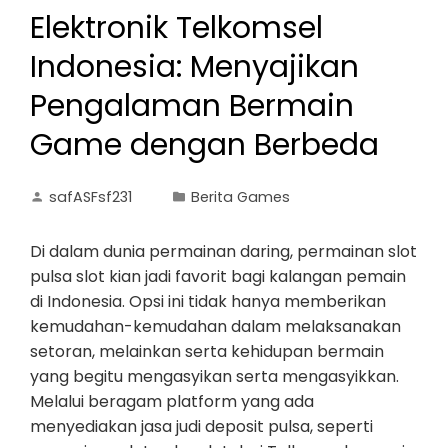
Elektronik Telkomsel
Indonesia: Menyajikan
Pengalaman Bermain
Game dengan Berbeda
safASFsf231
Berita Games
Di dalam dunia permainan daring, permainan slot
pulsa slot kian jadi favorit bagi kalangan pemain
di Indonesia. Opsi ini tidak hanya memberikan
kemudahan-kemudahan dalam melaksanakan
setoran, melainkan serta kehidupan bermain
yang begitu mengasyikan serta mengasyikkan.
Melalui beragam platform yang ada
menyediakan jasa judi deposit pulsa, seperti