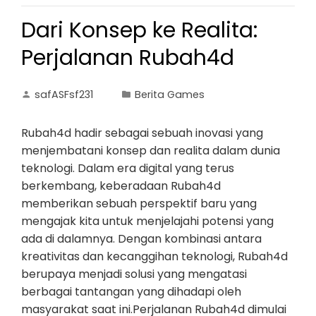
Dari Konsep ke Realita:
Perjalanan Rubah4d
safASFsf231
Berita Games
Rubah4d hadir sebagai sebuah inovasi yang
menjembatani konsep dan realita dalam dunia
teknologi. Dalam era digital yang terus
berkembang, keberadaan Rubah4d
memberikan sebuah perspektif baru yang
mengajak kita untuk menjelajahi potensi yang
ada di dalamnya. Dengan kombinasi antara
kreativitas dan kecanggihan teknologi, Rubah4d
berupaya menjadi solusi yang mengatasi
berbagai tantangan yang dihadapi oleh
masyarakat saat ini.Perjalanan Rubah4d dimulai