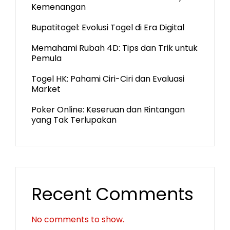
Kemenangan
Bupatitogel: Evolusi Togel di Era Digital
Memahami Rubah 4D: Tips dan Trik untuk
Pemula
Togel HK: Pahami Ciri-Ciri dan Evaluasi
Market
Poker Online: Keseruan dan Rintangan
yang Tak Terlupakan
Recent Comments
No comments to show.