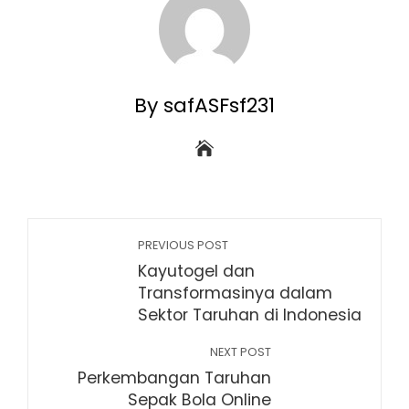
By safASFsf231
PREVIOUS POST
Kayutogel dan
Transformasinya dalam
Sektor Taruhan di Indonesia
NEXT POST
Perkembangan Taruhan
Sepak Bola Online