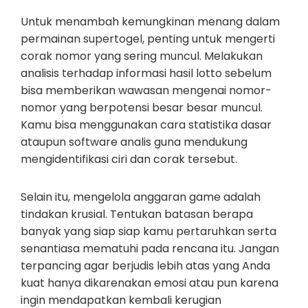
Untuk menambah kemungkinan menang dalam
permainan supertogel, penting untuk mengerti
corak nomor yang sering muncul. Melakukan
analisis terhadap informasi hasil lotto sebelum
bisa memberikan wawasan mengenai nomor-
nomor yang berpotensi besar besar muncul.
Kamu bisa menggunakan cara statistika dasar
ataupun software analis guna mendukung
mengidentifikasi ciri dan corak tersebut.
Selain itu, mengelola anggaran game adalah
tindakan krusial. Tentukan batasan berapa
banyak yang siap siap kamu pertaruhkan serta
senantiasa mematuhi pada rencana itu. Jangan
terpancing agar berjudis lebih atas yang Anda
kuat hanya dikarenakan emosi atau pun karena
ingin mendapatkan kembali kerugian