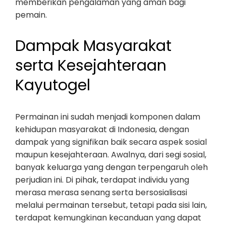
memberikan pengalaman yang aman bagi
pemain.
Dampak Masyarakat
serta Kesejahteraan
Kayutogel
Permainan ini sudah menjadi komponen dalam
kehidupan masyarakat di Indonesia, dengan
dampak yang signifikan baik secara aspek sosial
maupun kesejahteraan. Awalnya, dari segi sosial,
banyak keluarga yang dengan terpengaruh oleh
perjudian ini. Di pihak, terdapat individu yang
merasa merasa senang serta bersosialisasi
melalui permainan tersebut, tetapi pada sisi lain,
terdapat kemungkinan kecanduan yang dapat