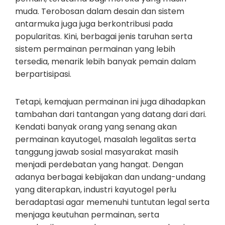
muda. Terobosan dalam desain dan sistem
antarmuka juga juga berkontribusi pada
popularitas. Kini, berbagai jenis taruhan serta
sistem permainan permainan yang lebih
tersedia, menarik lebih banyak pemain dalam
berpartisipasi.
Tetapi, kemajuan permainan ini juga dihadapkan
tambahan dari tantangan yang datang dari dari.
Kendati banyak orang yang senang akan
permainan kayutogel, masalah legalitas serta
tanggung jawab sosial masyarakat masih
menjadi perdebatan yang hangat. Dengan
adanya berbagai kebijakan dan undang-undang
yang diterapkan, industri kayutogel perlu
beradaptasi agar memenuhi tuntutan legal serta
menjaga keutuhan permainan, serta