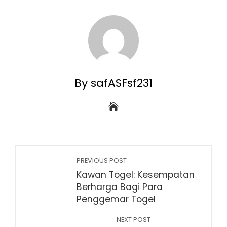
By safASFsf231
PREVIOUS POST
Kawan Togel: Kesempatan
Berharga Bagi Para
Penggemar Togel
NEXT POST