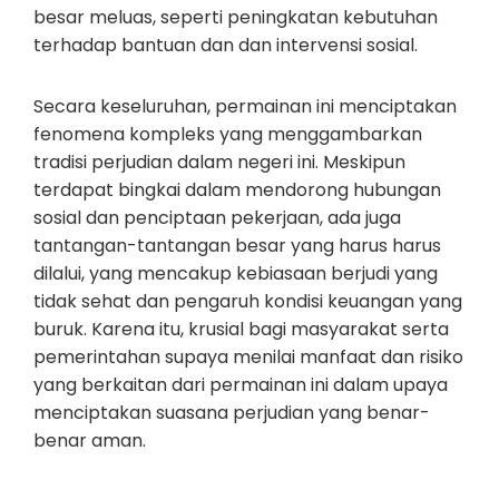
besar meluas, seperti peningkatan kebutuhan
terhadap bantuan dan dan intervensi sosial.
Secara keseluruhan, permainan ini menciptakan
fenomena kompleks yang menggambarkan
tradisi perjudian dalam negeri ini. Meskipun
terdapat bingkai dalam mendorong hubungan
sosial dan penciptaan pekerjaan, ada juga
tantangan-tantangan besar yang harus harus
dilalui, yang mencakup kebiasaan berjudi yang
tidak sehat dan pengaruh kondisi keuangan yang
buruk. Karena itu, krusial bagi masyarakat serta
pemerintahan supaya menilai manfaat dan risiko
yang berkaitan dari permainan ini dalam upaya
menciptakan suasana perjudian yang benar-
benar aman.