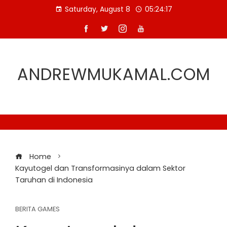
Skip
Saturday, August 8
05:24:17
to
content
ANDREWMUKAMAL.COM
Home
Kayutogel dan Transformasinya dalam Sektor
Taruhan di Indonesia
BERITA GAMES