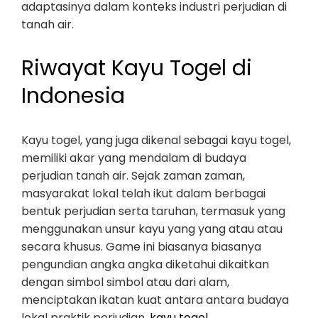
adaptasinya dalam konteks industri perjudian di
tanah air.
Riwayat Kayu Togel di
Indonesia
Kayu togel, yang juga dikenal sebagai kayu togel,
memiliki akar yang mendalam di budaya
perjudian tanah air. Sejak zaman zaman,
masyarakat lokal telah ikut dalam berbagai
bentuk perjudian serta taruhan, termasuk yang
menggunakan unsur kayu yang yang atau atau
secara khusus. Game ini biasanya biasanya
pengundian angka angka diketahui dikaitkan
dengan simbol simbol atau dari alam,
menciptakan ikatan kuat antara antara budaya
lokal praktik perjudian.
kayu togel