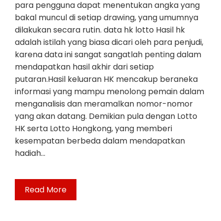
para pengguna dapat menentukan angka yang
bakal muncul di setiap drawing, yang umumnya
dilakukan secara rutin. data hk lotto Hasil hk
adalah istilah yang biasa dicari oleh para penjudi,
karena data ini sangat sangatlah penting dalam
mendapatkan hasil akhir dari setiap
putaran.Hasil keluaran HK mencakup beraneka
informasi yang mampu menolong pemain dalam
menganalisis dan meramalkan nomor-nomor
yang akan datang. Demikian pula dengan Lotto
HK serta Lotto Hongkong, yang memberi
kesempatan berbeda dalam mendapatkan
hadiah…
Read More