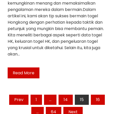
kemungkinan menang dan memaksimalkan
pengalaman mereka dalam bermain.Dalam
artikel ini, kami akan tip sukses bermain togel
Hongkong dengan perhatian kepada taktik dan
petunjuk yang mungkin bisa membantu pemain.
Kita meneliti berbagai aspek seperti data togel
HK, keluaran togel HK, dan pengeluaran togel
yang krusial untuk diketahui. Selain itu, kita juga
akan…
Read More
Posts
Prev
1
…
14
15
16
pagination
…
64
Next