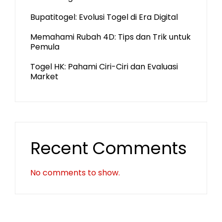
Bupatitogel: Evolusi Togel di Era Digital
Memahami Rubah 4D: Tips dan Trik untuk
Pemula
Togel HK: Pahami Ciri-Ciri dan Evaluasi
Market
Recent Comments
No comments to show.