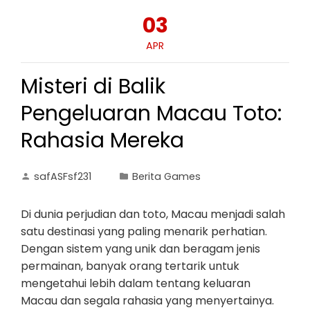
03
APR
Misteri di Balik
Pengeluaran Macau Toto:
Rahasia Mereka
safASFsf231
Berita Games
Di dunia perjudian dan toto, Macau menjadi salah
satu destinasi yang paling menarik perhatian.
Dengan sistem yang unik dan beragam jenis
permainan, banyak orang tertarik untuk
mengetahui lebih dalam tentang keluaran
Macau dan segala rahasia yang menyertainya.