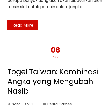
berapa banyak uang akan akan dibayarkan oleh
mesin slot untuk pemain dalam jangka…
Read More
06
APR
Togel Taiwan: Kombinasi
Angka yang Mengubah
Nasib
safASFsf231
Berita Games