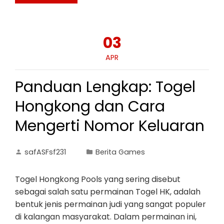
03
APR
Panduan Lengkap: Togel
Hongkong dan Cara
Mengerti Nomor Keluaran
safASFsf231
Berita Games
Togel Hongkong Pools yang sering disebut
sebagai salah satu permainan Togel HK, adalah
bentuk jenis permainan judi yang sangat populer
di kalangan masyarakat. Dalam permainan ini,