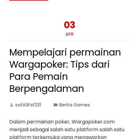
03
APR
Mempelajari permainan
Wargapoker: Tips dari
Para Pemain
Berpengalaman
safASFsf231
Berita Games
Dalam permainan poker, Wargapoker.com
menjadi sebagai salah satu platform salah satu
platform terkemuka yang menawarkan