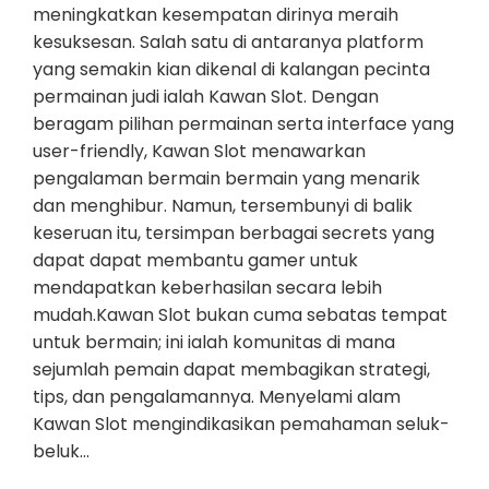
meningkatkan kesempatan dirinya meraih
kesuksesan. Salah satu di antaranya platform
yang semakin kian dikenal di kalangan pecinta
permainan judi ialah Kawan Slot. Dengan
beragam pilihan permainan serta interface yang
user-friendly, Kawan Slot menawarkan
pengalaman bermain bermain yang menarik
dan menghibur. Namun, tersembunyi di balik
keseruan itu, tersimpan berbagai secrets yang
dapat dapat membantu gamer untuk
mendapatkan keberhasilan secara lebih
mudah.Kawan Slot bukan cuma sebatas tempat
untuk bermain; ini ialah komunitas di mana
sejumlah pemain dapat membagikan strategi,
tips, dan pengalamannya. Menyelami alam
Kawan Slot mengindikasikan pemahaman seluk-
beluk…