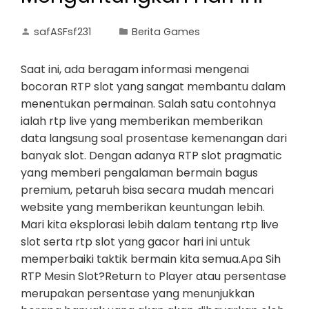
safASFsf231
Berita Games
Saat ini, ada beragam informasi mengenai
bocoran RTP slot yang sangat membantu dalam
menentukan permainan. Salah satu contohnya
ialah rtp live yang memberikan memberikan
data langsung soal prosentase kemenangan dari
banyak slot. Dengan adanya RTP slot pragmatic
yang memberi pengalaman bermain bagus
premium, petaruh bisa secara mudah mencari
website yang memberikan keuntungan lebih.
Mari kita eksplorasi lebih dalam tentang rtp live
slot serta rtp slot yang gacor hari ini untuk
memperbaiki taktik bermain kita semua.Apa Sih
RTP Mesin Slot?Return to Player atau persentase
merupakan persentase yang menunjukkan