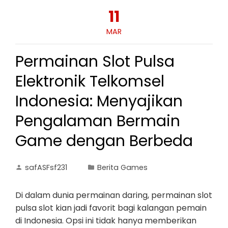
11
MAR
Permainan Slot Pulsa
Elektronik Telkomsel
Indonesia: Menyajikan
Pengalaman Bermain
Game dengan Berbeda
safASFsf231
Berita Games
Di dalam dunia permainan daring, permainan slot
pulsa slot kian jadi favorit bagi kalangan pemain
di Indonesia. Opsi ini tidak hanya memberikan