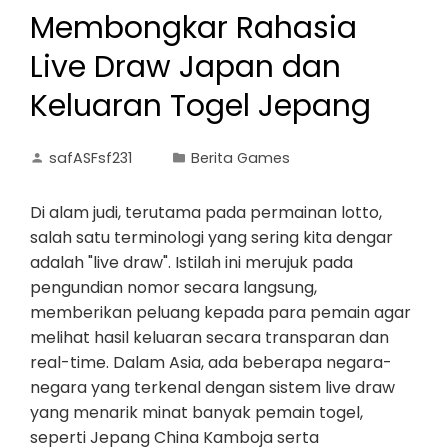
Membongkar Rahasia
Live Draw Japan dan
Keluaran Togel Jepang
safASFsf231
Berita Games
Di alam judi, terutama pada permainan lotto,
salah satu terminologi yang sering kita dengar
adalah "live draw". Istilah ini merujuk pada
pengundian nomor secara langsung,
memberikan peluang kepada para pemain agar
melihat hasil keluaran secara transparan dan
real-time. Dalam Asia, ada beberapa negara-
negara yang terkenal dengan sistem live draw
yang menarik minat banyak pemain togel,
seperti Jepang China Kamboja serta