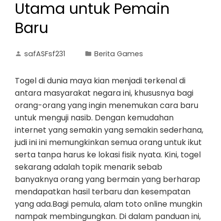
Utama untuk Pemain
Baru
safASFsf231
Berita Games
Togel di dunia maya kian menjadi terkenal di
antara masyarakat negara ini, khususnya bagi
orang-orang yang ingin menemukan cara baru
untuk menguji nasib. Dengan kemudahan
internet yang semakin yang semakin sederhana,
judi ini ini memungkinkan semua orang untuk ikut
serta tanpa harus ke lokasi fisik nyata. Kini, togel
sekarang adalah topik menarik sebab
banyaknya orang yang bermain yang berharap
mendapatkan hasil terbaru dan kesempatan
yang ada.Bagi pemula, alam toto online mungkin
nampak membingungkan. Di dalam panduan ini,