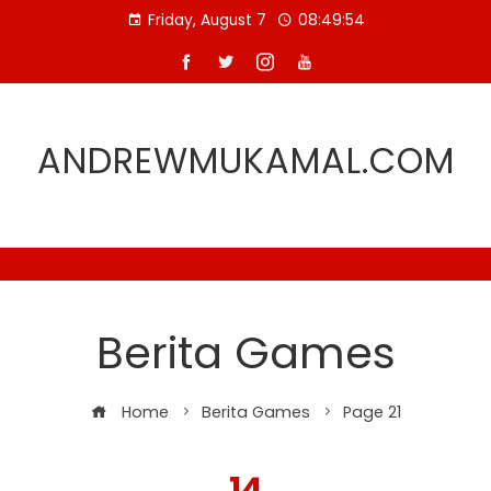
Skip
Friday, August 7
08:49:54
to
content
ANDREWMUKAMAL.COM
Berita Games
Home
Berita Games
Page 21
14