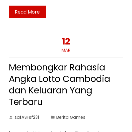
Read More
12
MAR
Membongkar Rahasia
Angka Lotto Cambodia
dan Keluaran Yang
Terbaru
safASFsf231
Berita Games