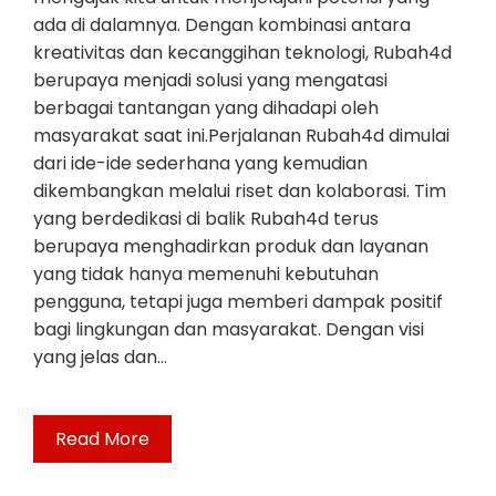
ada di dalamnya. Dengan kombinasi antara
kreativitas dan kecanggihan teknologi, Rubah4d
berupaya menjadi solusi yang mengatasi
berbagai tantangan yang dihadapi oleh
masyarakat saat ini.Perjalanan Rubah4d dimulai
dari ide-ide sederhana yang kemudian
dikembangkan melalui riset dan kolaborasi. Tim
yang berdedikasi di balik Rubah4d terus
berupaya menghadirkan produk dan layanan
yang tidak hanya memenuhi kebutuhan
pengguna, tetapi juga memberi dampak positif
bagi lingkungan dan masyarakat. Dengan visi
yang jelas dan…
Read More