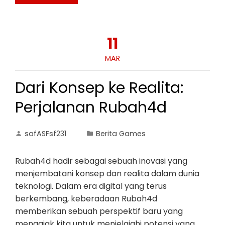
11
MAR
Dari Konsep ke Realita:
Perjalanan Rubah4d
safASFsf231
Berita Games
Rubah4d hadir sebagai sebuah inovasi yang
menjembatani konsep dan realita dalam dunia
teknologi. Dalam era digital yang terus
berkembang, keberadaan Rubah4d
memberikan sebuah perspektif baru yang
mengajak kita untuk menjelajahi potensi yang