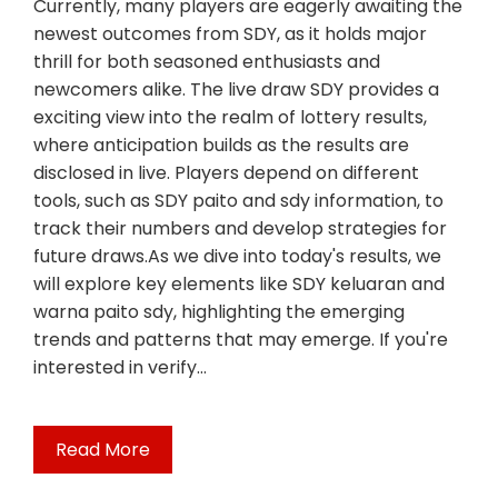
Currently, many players are eagerly awaiting the
newest outcomes from SDY, as it holds major
thrill for both seasoned enthusiasts and
newcomers alike. The live draw SDY provides a
exciting view into the realm of lottery results,
where anticipation builds as the results are
disclosed in live. Players depend on different
tools, such as SDY paito and sdy information, to
track their numbers and develop strategies for
future draws.As we dive into today's results, we
will explore key elements like SDY keluaran and
warna paito sdy, highlighting the emerging
trends and patterns that may emerge. If you're
interested in verify…
Read More