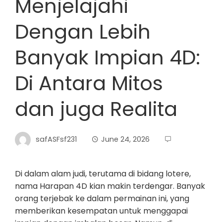
Menjelajahi
Dengan Lebih
Banyak Impian 4D:
Di Antara Mitos
dan juga Realita
safASFsf231
June 24, 2026
Di dalam alam judi, terutama di bidang lotere,
nama Harapan 4D kian makin terdengar. Banyak
orang terjebak ke dalam permainan ini, yang
memberikan kesempatan untuk menggapai