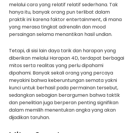
melalui cara yang relatif relatif sederhana. Tak
hanya itu, banyak orang pun terlibat dalam
praktik ini karena faktor entertainment, di mana
yang merasa tingkat adrenalin dan mood
persaingan selama menantikan hasil undian.
Tetapi, di sisi lain daya tarik dan harapan yang
diberikan melalui Harapan 4D, terdapat berbagai
mitos serta realitas yang perlu dipahami
dipahami. Banyak sekali orang yang percaya
meyakini bahwa keberuntungan semata yakni
kunci untuk berhasil pada permainan tersebut,
sedangkan sebagian berargumen bahwa taktik
dan penelitian juga berperan penting signifikan
dalam memilih menentukan angka yang akan
dijadikan taruhan.