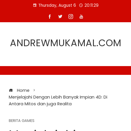
Skip
Thursday, August 6
20:11:29
to
content
ANDREWMUKAMAL.COM
Home
Menjelajahi Dengan Lebih Banyak Impian 4D: Di
Antara Mitos dan juga Realita
BERITA GAMES