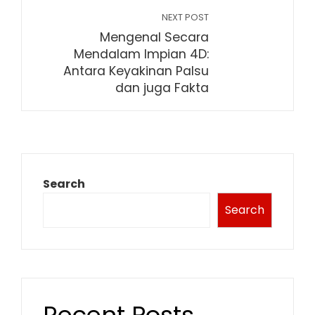
NEXT POST
Mengenal Secara
Mendalam Impian 4D:
Antara Keyakinan Palsu
dan juga Fakta
Search
Search