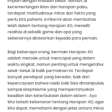
impian dengan imbalan besar. Namun, di
kecemerlangan iklan dan harapan palsu,
terdapat multitudinous mitos dan fakta yang
perlu kita pahami. Artikel ini akan membahas
lebih dalam tentang Harapan 4D, meneliti
realitas di sebalik game dan apa yang
sebenarnya ditawarkan kepada para pemain.
Bagi beberapa orang, bermain Harapan 4D
adalah metode untuk mencapai uang dalam
waktu singkat, namun penting untuk mengetahui
seluk-beluk di balik permainan ini. Terdapat
banyak pendapat yang beredar, baik dari
kepercayaan bahwa nasib baik bisa dimanipulasi,
sampai skeptisisme yang mempertanyakan
keadilan dan keterbukaan dalam sistem . Ayo
kita telaah kebenaran tentang Harapan 4D, agar
kita dapat memahami dengan jelas antara mitos