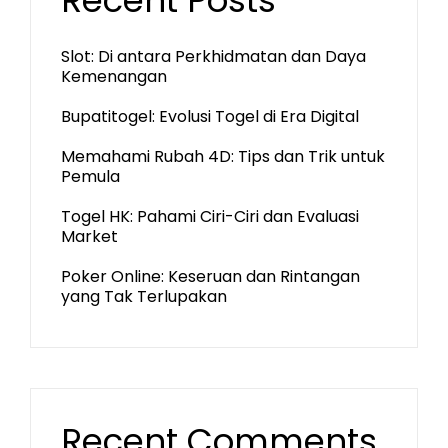
Recent Posts
Slot: Di antara Perkhidmatan dan Daya
Kemenangan
Bupatitogel: Evolusi Togel di Era Digital
Memahami Rubah 4D: Tips dan Trik untuk
Pemula
Togel HK: Pahami Ciri-Ciri dan Evaluasi
Market
Poker Online: Keseruan dan Rintangan
yang Tak Terlupakan
Recent Comments