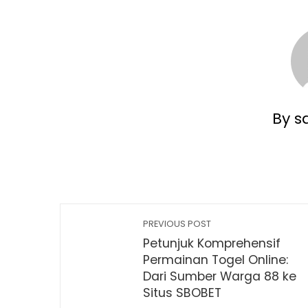
By s
PREVIOUS POST
Petunjuk Komprehensif
Permainan Togel Online:
Dari Sumber Warga 88 ke
Situs SBOBET