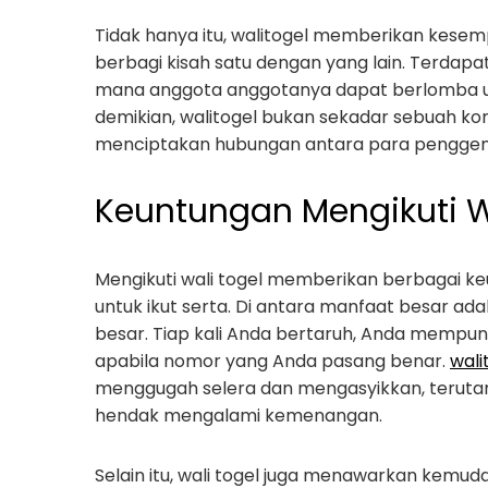
Tidak hanya itu, walitogel memberikan kesem
berbagi kisah satu dengan yang lain. Terdapat
mana anggota anggotanya dapat berlomba un
demikian, walitogel bukan sekadar sebuah kom
menciptakan hubungan antara para pengge
Keuntungan Mengikuti W
Mengikuti wali togel memberikan berbagai k
untuk ikut serta. Di antara manfaat besar 
besar. Tiap kali Anda bertaruh, Anda mempu
apabila nomor yang Anda pasang benar.
wali
menggugah selera dan mengasyikkan, teruta
hendak mengalami kemenangan.
Selain itu, wali togel juga menawarkan kem