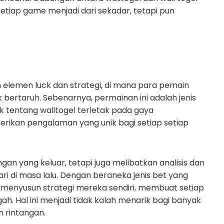
tiap game menjadi dari sekadar, tetapi pun
 elemen luck dan strategi, di mana para pemain
ertaruh. Sebenarnya, permainan ini adalah jenis
ik tentang walitogel terletak pada gaya
rikan pengalaman yang unik bagi setiap setiap
n yang keluar, tetapi juga melibatkan analisis dan
ri di masa lalu. Dengan beraneka jenis bet yang
k menyusun strategi mereka sendiri, membuat setiap
. Hal ini menjadi tidak kalah menarik bagi banyak
 rintangan.