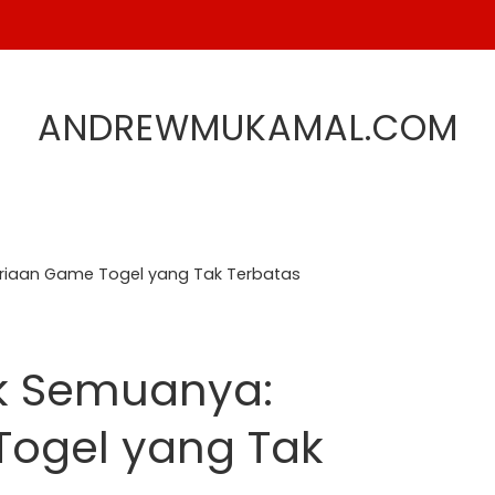
ANDREWMUKAMAL.COM
eriaan Game Togel yang Tak Terbatas
uk Semuanya:
ogel yang Tak