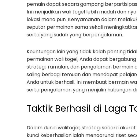
pemain dapat secara gampang berpartisipasi le
Ini menjadikan wali togel lebih mudah dan ny
lokasi mana pun. Kenyamanan dalam melaku
seputar permainan sama sekali meningkatkan
serta yang sudah yang berpengalaman.
Keuntungan lain yang tidak kalah penting tid
permainan wali togel, Anda dapat bergabun
strategi, ramalan, dan pengalaman bermain a
saling berbagi temuan dan mendapat pelajar
Anda untuk berhasil. Ini membuat bermain wa
serta pengalaman yang menjalin hubungan di
Taktik Berhasil di Laga T
Dalam dunia walitogel, strategi secara akur
kunci keberhasilan ialah mengarungi riset se