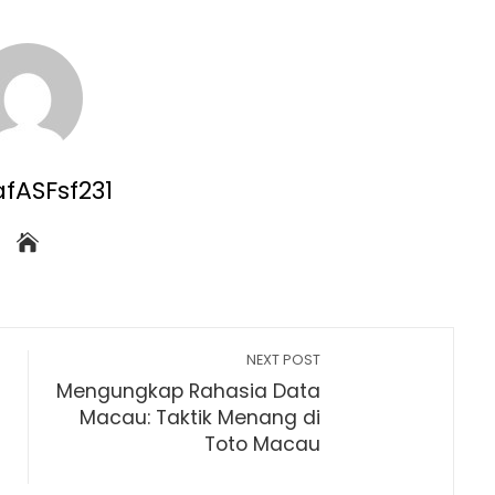
afASFsf231
NEXT POST
Mengungkap Rahasia Data
Macau: Taktik Menang di
Toto Macau