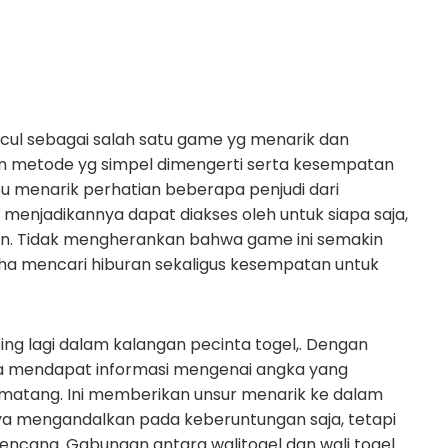
uncul sebagai salah satu game yg menarik dan
an metode yg simpel dimengerti serta kesempatan
 menarik perhatian beberapa penjudi dari
enjadikannya dapat diakses oleh untuk siapa saja,
. Tidak mengherankan bahwa game ini semakin
aha mencari hiburan sekaligus kesempatan untuk
asing lagi dalam kalangan pecinta togel,. Dengan
sa mendapat informasi mengenai angka yang
 matang. Ini memberikan unsur menarik ke dalam
ya mengandalkan pada keberuntungan saja, tetapi
terencana. Gabungan antara walitogel dan wali togel