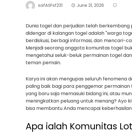
safASFsf231
June 21, 2026
Dunia togel dan perjudian telah berkembang 
didengar di kalangan togel adalah "warga togel
berdiskusi, berbagi informasi, dan mencari-c
Menjadi seorang anggota komunitas togel bu
mengetahui seluk-beluk permainan togel d
teman pemain.
Karya ini akan mengupas seluruh fenomena d
paling baik bagi para penggemar permainan
yang baru saja memasuki bidang ini, atau m
meningkatkan peluang untuk menang? Ayo kita
bisa membantu Anda mencapai keberhasilan
Apa ialah Komunitas Lo