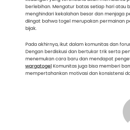
berlebihan. Mengatur batas setiap hari atau 
menghindari kekalahan besar dan menjaga 
diingat bahwa togel merupakan permainan pe
bijak.
Pada akhirnya, ikut dalam komunitas dan fo
Dengan berdiskusi dan bertukar trik serta p
menemukan cara baru dan mendapat pengeta
wargatogel
Komunitas juga bisa memberi ban
mempertahankan motivasi dan konsistensi d