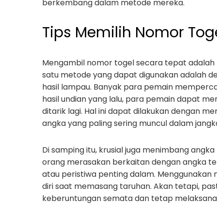
berkembang dalam metode mereka.
Tips Memilih Nomor Tog
Mengambil nomor togel secara tepat adalah ti
satu metode yang dapat digunakan adalah 
hasil lampau. Banyak para pemain memperca
hasil undian yang lalu, para pemain dapat m
ditarik lagi. Hal ini dapat dilakukan dengan
angka yang paling sering muncul dalam jangka
Di samping itu, krusial juga menimbang angka 
orang merasakan berkaitan dengan angka tert
atau peristiwa penting dalam. Menggunakan
diri saat memasang taruhan. Akan tetapi, pas
keberuntungan semata dan tetap melaksanaka