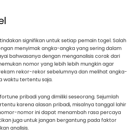
el
ndakan signifikan untuk setiap pemain togel. Salah
dengan menyimak angka-angka yang sering dalam
yai bahwasanya dengan menganalisis corak dari
enemukan nomor yang lebih lebih mungkin agar
 merekam rekor-rekor sebelumnya dan melihat angka-
 waktu tertentu saja.
fortune pribadi yang dimiliki seseorang. Sejumlah
entu karena alasan pribadi, misalnya tanggal lahir
 nomor-nomor ini dapat menambah rasa percaya
tikan juga untuk jangan bergantung pada faktor
n analisis.