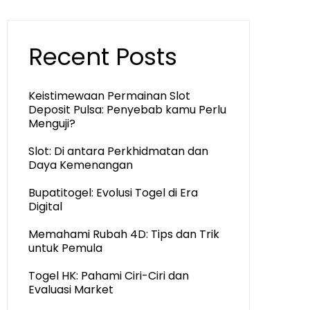
Recent Posts
Keistimewaan Permainan Slot
Deposit Pulsa: Penyebab kamu Perlu
Menguji?
Slot: Di antara Perkhidmatan dan
Daya Kemenangan
Bupatitogel: Evolusi Togel di Era
Digital
Memahami Rubah 4D: Tips dan Trik
untuk Pemula
Togel HK: Pahami Ciri-Ciri dan
Evaluasi Market