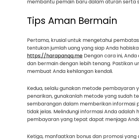
membantu pemain baru dalam aturan serta st
Tips Aman Bermain
Pertama, krusial untuk mengetahui pembata
tentukan jumlah uang yang siap Anda habiska
https://harapanqq.me
Dengan cara ini, Anda 
dan bermain dengan lebih tenang. Pastikan u
membuat Anda kehilangan kendali.
Kedua, selalu gunakan metode pembayaran y
penarikan, gunakanlah metode yang sudah ter
sembarangan dalam memberikan informasi pri
tidak jelas. Melindungi informasi Anda adala
pembayaran yang tepat dapat menjaga Anda 
Ketiga, manfaatkan bonus dan promosi yang 