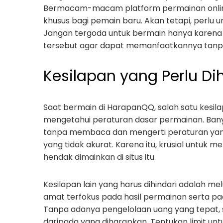
Bermacam-macam platform permainan onli
khusus bagi pemain baru. Akan tetapi, perlu
Jangan tergoda untuk bermain hanya karena
tersebut agar dapat memanfaatkannya tanpa 
Kesilapan yang Perlu Di
Saat bermain di HarapanQQ, salah satu kesil
mengetahui peraturan dasar permainan. Ban
tanpa membaca dan mengerti peraturan yang
yang tidak akurat. Karena itu, krusial untu
hendak dimainkan di situs itu.
Kesilapan lain yang harus dihindari adalah m
amat terfokus pada hasil permainan serta pa
Tanpa adanya pengelolaan uang yang tepat, 
daripada yang diharapkan. Tentukan limit untu