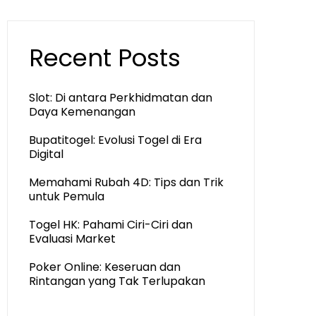
Recent Posts
Slot: Di antara Perkhidmatan dan
Daya Kemenangan
Bupatitogel: Evolusi Togel di Era
Digital
Memahami Rubah 4D: Tips dan Trik
untuk Pemula
Togel HK: Pahami Ciri-Ciri dan
Evaluasi Market
Poker Online: Keseruan dan
Rintangan yang Tak Terlupakan