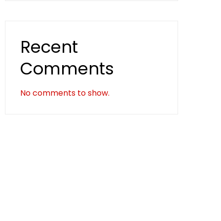
Recent
Comments
No comments to show.