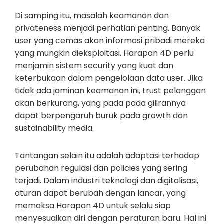
Di samping itu, masalah keamanan dan
privateness menjadi perhatian penting. Banyak
user yang cemas akan informasi pribadi mereka
yang mungkin dieksploitasi. Harapan 4D perlu
menjamin sistem security yang kuat dan
keterbukaan dalam pengelolaan data user. Jika
tidak ada jaminan keamanan ini, trust pelanggan
akan berkurang, yang pada pada gilirannya
dapat berpengaruh buruk pada growth dan
sustainability media.
Tantangan selain itu adalah adaptasi terhadap
perubahan regulasi dan policies yang sering
terjadi. Dalam industri teknologi dan digitalisasi,
aturan dapat berubah dengan lancar, yang
memaksa Harapan 4D untuk selalu siap
menyesuaikan diri dengan peraturan baru. Hal ini