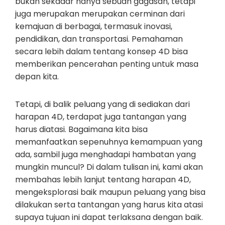
bukan sekadar hanya sebuah gagasan, tetapi
juga merupakan merupakan cerminan dari
kemajuan di berbagai, termasuk inovasi,
pendidikan, dan transportasi. Pemahaman
secara lebih dalam tentang konsep 4D bisa
memberikan pencerahan penting untuk masa
depan kita.
Tetapi, di balik peluang yang di sediakan dari
harapan 4D, terdapat juga tantangan yang
harus diatasi. Bagaimana kita bisa
memanfaatkan sepenuhnya kemampuan yang
ada, sambil juga menghadapi hambatan yang
mungkin muncul? Di dalam tulisan ini, kami akan
membahas lebih lanjut tentang harapan 4D,
mengeksplorasi baik maupun peluang yang bisa
dilakukan serta tantangan yang harus kita atasi
supaya tujuan ini dapat terlaksana dengan baik.