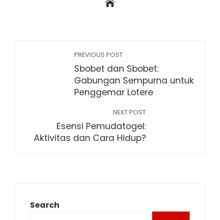
PREVIOUS POST
Sbobet dan Sbobet:
Gabungan Sempurna untuk
Penggemar Lotere
NEXT POST
Esensi Pemudatogel:
Aktivitas dan Cara Hidup?
Search