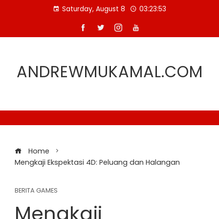
Skip
Saturday, August 8
03:23:54
to
content
ANDREWMUKAMAL.COM
Home
Mengkaji Ekspektasi 4D: Peluang dan Halangan
BERITA GAMES
Mengkaji