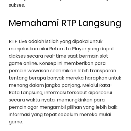
sukses.
Memahami RTP Langsung
RTP Live adalah istilah yang dipakai untuk
menjelaskan nilai Return to Player yang dapat
diakses secara real-time saat bermain slot
game online. Konsep ini memberikan para
pemain wawasan sedemikian lebih transparan
tentang berapa banyak mereka harapkan untuk
menang dalam jangka panjang. Melalui Rata-
Rata Langsung, informasi tersebut diperbarui
secara waktu nyata, memungkinkan para
pemain agar mengambil pilihan yang lebih baik
informasi yang tepat sebelum mereka mulai
game.