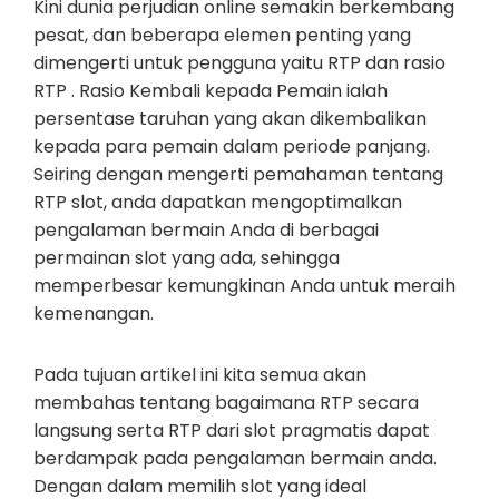
Kini dunia perjudian online semakin berkembang
pesat, dan beberapa elemen penting yang
dimengerti untuk pengguna yaitu RTP dan rasio
RTP . Rasio Kembali kepada Pemain ialah
persentase taruhan yang akan dikembalikan
kepada para pemain dalam periode panjang.
Seiring dengan mengerti pemahaman tentang
RTP slot, anda dapatkan mengoptimalkan
pengalaman bermain Anda di berbagai
permainan slot yang ada, sehingga
memperbesar kemungkinan Anda untuk meraih
kemenangan.
Pada tujuan artikel ini kita semua akan
membahas tentang bagaimana RTP secara
langsung serta RTP dari slot pragmatis dapat
berdampak pada pengalaman bermain anda.
Dengan dalam memilih slot yang ideal