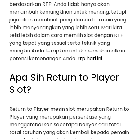
berdasarkan RTP, Anda tidak hanya akan
menambah kemungkinan untuk menang, tetapi
juga akan membuat pengalaman bermain yang
lebih menyenangkan yang lebih seru. Mari kita
teliti lebih dalam cara memilih slot dengan RTP
yang tepat yang sesuai serta teknik yang
mungkin Anda terapkan untuk memaksimalkan
potensi kemenangan Anda.
rtp hari ini
Apa Sih Return to Player
Slot?
Return to Player mesin slot merupakan Return to
Player yang merupakan persentase yang
menggambarkan seberapa banyak dari total
total taruhan yang akan kembali kepada pemain