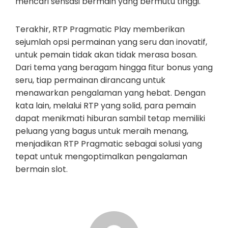
mencari sensasi bermain yang bermutu tinggi.
Terakhir, RTP Pragmatic Play memberikan
sejumlah opsi permainan yang seru dan inovatif,
untuk pemain tidak akan tidak merasa bosan.
Dari tema yang beragam hingga fitur bonus yang
seru, tiap permainan dirancang untuk
menawarkan pengalaman yang hebat. Dengan
kata lain, melalui RTP yang solid, para pemain
dapat menikmati hiburan sambil tetap memiliki
peluang yang bagus untuk meraih menang,
menjadikan RTP Pragmatic sebagai solusi yang
tepat untuk mengoptimalkan pengalaman
bermain slot.