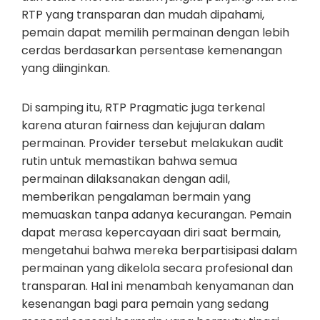
RTP yang transparan dan mudah dipahami,
pemain dapat memilih permainan dengan lebih
cerdas berdasarkan persentase kemenangan
yang diinginkan.
Di samping itu, RTP Pragmatic juga terkenal
karena aturan fairness dan kejujuran dalam
permainan. Provider tersebut melakukan audit
rutin untuk memastikan bahwa semua
permainan dilaksanakan dengan adil,
memberikan pengalaman bermain yang
memuaskan tanpa adanya kecurangan. Pemain
dapat merasa kepercayaan diri saat bermain,
mengetahui bahwa mereka berpartisipasi dalam
permainan yang dikelola secara profesional dan
transparan. Hal ini menambah kenyamanan dan
kesenangan bagi para pemain yang sedang