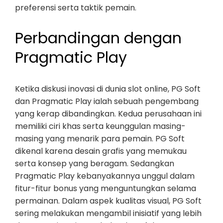
preferensi serta taktik pemain.
Perbandingan dengan
Pragmatic Play
Ketika diskusi inovasi di dunia slot online, PG Soft
dan Pragmatic Play ialah sebuah pengembang
yang kerap dibandingkan. Kedua perusahaan ini
memiliki ciri khas serta keunggulan masing-
masing yang menarik para pemain. PG Soft
dikenal karena desain grafis yang memukau
serta konsep yang beragam. Sedangkan
Pragmatic Play kebanyakannya unggul dalam
fitur-fitur bonus yang menguntungkan selama
permainan. Dalam aspek kualitas visual, PG Soft
sering melakukan mengambil inisiatif yang lebih