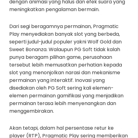
dengan animasi yang halus dan efek suara yang
meningkatkan pengalaman bermain.
Dari segi beragamnya permainan, Pragmatic
Play menyediakan banyak slot yang berbeda,
seperti judul-judul populer yakni Wolf Gold dan
Sweet Bonanza. Walaupun PG Soft tidak kalah
punya beragam pilihan game, perusahaan
tersebut lebih memusatkan perhatian kepada
slot yang menonjolkan narasi dan mekanisme
permainan yang interaktif. Inovasi yang
disediakan oleh PG Soft sering kali elemen-
elemen permainan gamifikasi yang menjadikan
permainan terasa lebih menyenangkan dan
menggembirakan.
Akan tetapi, dalam hal persentase retur ke
player (RTP), Pragmatic Play sering memberikan