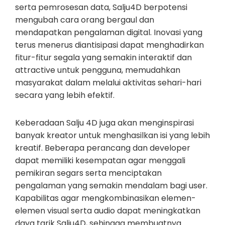
serta pemrosesan data, Salju4D berpotensi
mengubah cara orang bergaul dan
mendapatkan pengalaman digital. Inovasi yang
terus menerus diantisipasi dapat menghadirkan
fitur-fitur segala yang semakin interaktif dan
attractive untuk pengguna, memudahkan
masyarakat dalam melalui aktivitas sehari-hari
secara yang lebih efektif.
Keberadaan Salju 4D juga akan menginspirasi
banyak kreator untuk menghasilkan isi yang lebih
kreatif. Beberapa perancang dan developer
dapat memiliki kesempatan agar menggali
pemikiran segars serta menciptakan
pengalaman yang semakin mendalam bagi user.
Kapabilitas agar mengkombinasikan elemen-
elemen visual serta audio dapat meningkatkan
daya tarik Salju4D, sehingga membuatnya