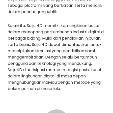
sebagai platform yang berkaitan serta menarik
dalam pandangan publik.
Selain itu, Salju 4D memiliki kemungkinan besar
dalam menopang pertumbuhan industri digital di
berbagai bidang. Mulai dari pendidikan, hiburan,
serta bisnis, Salju 4D dapat dimanfaatkan untuk
menciptakan simulasi yang pendidikan sambil
menggembirakan. Dengan selalu bertumbuh
pengguna dan teknologi yang mendukung,
Salju4D diantisipasi mampu mengisi posisi kunci
dalam lingkungan digital di masa depan,
menghubungkan individu dengan metode yang
belum pernah di masa lalu.