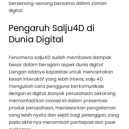
bersenang-senang bersama dalam zaman
digital.
Pengaruh Salju4D di
Dunia Digital
Fenomena salju4D sudah membawa dampak
besar dalam beragam aspek dunia digital.
Dengan adanya kapasitas untuk menciptakan
kesan interaktif yang lebih intens, salju 4D
mengubah cara pengguna berkomunikasi
dengan isi digital. Banyak perusahaan sekarang
memanfaatkan inovasi ini dalam presentasi
produk perusahaan, menawarkan pengalaman
yang lebih nyata dan sejati bagi pelanggan, yang
pada akhirnya menambah partisipasi dan puas