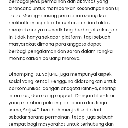
berbagai jenis permainan dan aktivitas yang
dirancang untuk memberikan kesenangan dan uji
coba. Masing-masing permainan sering kali
melibatkan aspek keberuntungan dan taktik,
menjadikannya menarik bagi berbagai kalangan.
Ini tidak hanya sekadar platform, tapi sebuah
masyarakat dimana para anggota dapat
berbagi pengalaman dan saran dalam rangka
meningkatkan peluang mereka.
Di samping itu, Salju4D juga mempunyai aspek
sosial yang kental. Pengguna didorongkan untuk
berkomunikasi dengan anggota lainnya, sharing
informasi, dan saling support. Dengan fitur-fitur
yang memberi peluang berbicara dan kerja
sama, Salju4D berubah menjadi lebih dari
sekadar sarana permainan, tetapi juga sebuah
tempat bagi masyarakat untuk terhubung dan