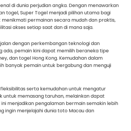
kenal di dunia perjudian angka. Dengan menawarkan
 togel, Super Togel menjadi pilihan utama bagi
pat menikmati permainan secara mudah dan praktis,
tasi akses setiap saat dan di mana saja.
 sejalan dengan perkembangan teknologi dan
g ada, pemain kini dapat memilih beraneka tipe
dney, dan togel Hong Kong. Kemudahan dalam
bih banyak pemain untuk bergabung dan menguji
fleksibilitas serta kemudahan untuk mengatur
fisik untuk memasang taruhan, melainkan dapat
 ini menjadikan pengalaman bermain semakin lebih
ng ingin menjelajahi dunia toto Macau dan