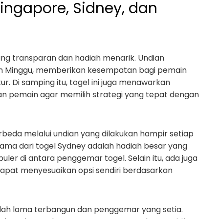
ingapore, Sidney, dan
ang transparan dan hadiah menarik. Undian
 dan Minggu, memberikan kesempatan bagi pemain
. Di samping itu, togel ini juga menawarkan
n pemain agar memilih strategi yang tepat dengan
eda melalui undian yang dilakukan hampir setiap
utama dari togel Sydney adalah hadiah besar yang
uler di antara penggemar togel. Selain itu, ada juga
pat menyesuaikan opsi sendiri berdasarkan
lah lama terbangun dan penggemar yang setia.