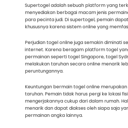
Supertogel adalah sebuah platform yang ter
menyediakan berbagai macam jenis permainan
para pecinta judi. Di supertogel, pemain da
khususnya karena sistem online yang memfasili
Perjudian togel online juga semakin diminati
internet. Karena beragam platform togel yan
permainan seperti togel Singapore, togel Sy
melakukan taruhan secara online menarik le
peruntungannya.
Keuntungan bermain togel online merupakan 
taruhan. Pemain tidak harus pergi ke lokasi 
mengerjakannya cukup dari dalam rumah. Hal
menarik dan dapat diakses oleh siapa saja ya
permainan angka lainnya.