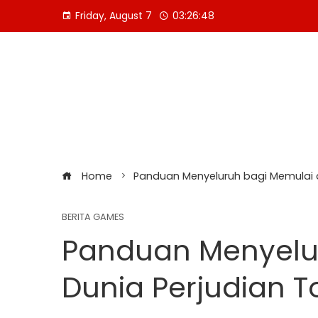
Skip
Friday, August 7
03:26:48
to
content
Home
Panduan Menyeluruh bagi Memulai d
BERITA GAMES
Panduan Menyelur
Dunia Perjudian 