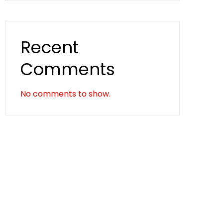
Recent
Comments
No comments to show.