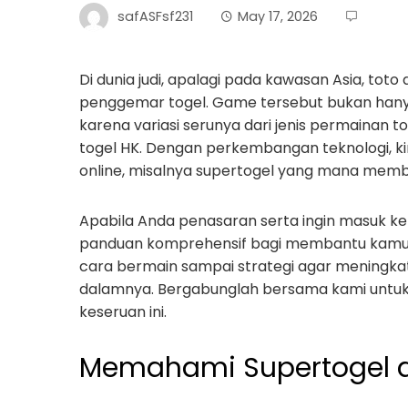
safASFsf231
May 17, 2026
Di dunia judi, apalagi pada kawasan Asia, toto 
penggemar togel. Game tersebut bukan hanya
karena variasi serunya dari jenis permainan t
togel HK. Dengan perkembangan teknologi, k
online, misalnya supertogel yang mana memb
Apabila Anda penasaran serta ingin masuk ke
panduan komprehensif bagi membantu kamu
cara bermain sampai strategi agar meningka
dalamnya. Bergabunglah bersama kami untuk
keseruan ini.
Memahami Supertogel d