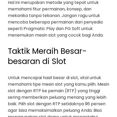
Hal ini merupakan metode yang tepat untuk
memahami fitur permainan, konsep, dan
mekanika tanpa tekanan. Jangan ragu untuk
mencoba beberapa permainan dari penyedia
seperti Pragmatic Play dan PG Soft untuk
menemukan mesin slot yang cocok bagi Anda.
Taktik Meraih Besar-
besaran di Slot
Untuk mencapai hasil besar di slot, vital untuk
memahami tipe mesin slot yang kamu pilih. Mesin
slot dengan RTP ke pemain (RTP) yang tinggi
sering memberikan peluang menang yang lebih
baik. Pilih slot dengan RTP setidaknya 96 persen
agar bisa memaksimalkan peluang Anda. Bisa
menggunakan slot demo untuk mengetahui