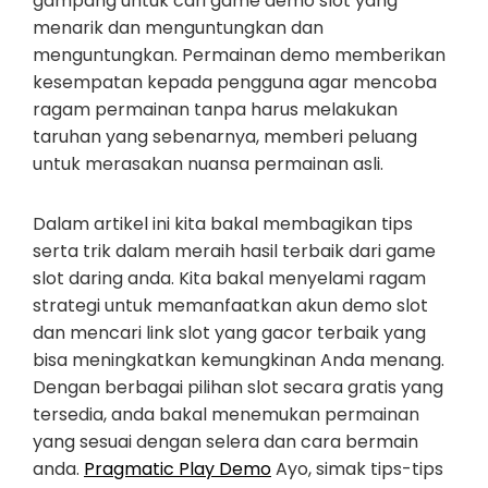
gampang untuk cari game demo slot yang
menarik dan menguntungkan dan
menguntungkan. Permainan demo memberikan
kesempatan kepada pengguna agar mencoba
ragam permainan tanpa harus melakukan
taruhan yang sebenarnya, memberi peluang
untuk merasakan nuansa permainan asli.
Dalam artikel ini kita bakal membagikan tips
serta trik dalam meraih hasil terbaik dari game
slot daring anda. Kita bakal menyelami ragam
strategi untuk memanfaatkan akun demo slot
dan mencari link slot yang gacor terbaik yang
bisa meningkatkan kemungkinan Anda menang.
Dengan berbagai pilihan slot secara gratis yang
tersedia, anda bakal menemukan permainan
yang sesuai dengan selera dan cara bermain
anda.
Pragmatic Play Demo
Ayo, simak tips-tips