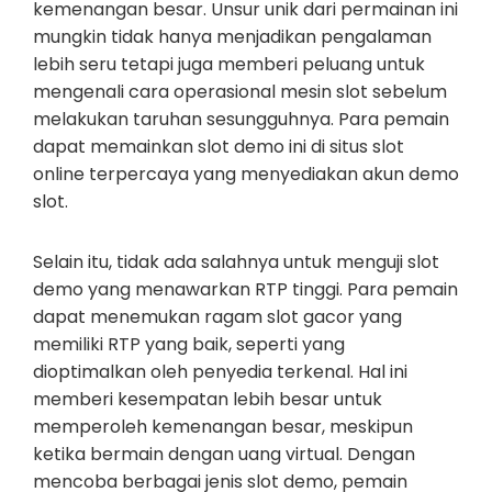
kemenangan besar. Unsur unik dari permainan ini
mungkin tidak hanya menjadikan pengalaman
lebih seru tetapi juga memberi peluang untuk
mengenali cara operasional mesin slot sebelum
melakukan taruhan sesungguhnya. Para pemain
dapat memainkan slot demo ini di situs slot
online terpercaya yang menyediakan akun demo
slot.
Selain itu, tidak ada salahnya untuk menguji slot
demo yang menawarkan RTP tinggi. Para pemain
dapat menemukan ragam slot gacor yang
memiliki RTP yang baik, seperti yang
dioptimalkan oleh penyedia terkenal. Hal ini
memberi kesempatan lebih besar untuk
memperoleh kemenangan besar, meskipun
ketika bermain dengan uang virtual. Dengan
mencoba berbagai jenis slot demo, pemain