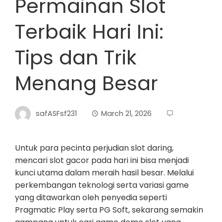
Permainan Slot
Terbaik Hari Ini:
Tips dan Trik
Menang Besar
safASFsf231
March 21, 2026
Untuk para pecinta perjudian slot daring,
mencari slot gacor pada hari ini bisa menjadi
kunci utama dalam meraih hasil besar. Melalui
perkembangan teknologi serta variasi game
yang ditawarkan oleh penyedia seperti
Pragmatic Play serta PG Soft, sekarang semakin