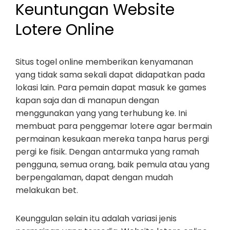
Keuntungan Website
Lotere Online
Situs togel online memberikan kenyamanan
yang tidak sama sekali dapat didapatkan pada
lokasi lain. Para pemain dapat masuk ke games
kapan saja dan di manapun dengan
menggunakan yang yang terhubung ke. Ini
membuat para penggemar lotere agar bermain
permainan kesukaan mereka tanpa harus pergi
pergi ke fisik. Dengan antarmuka yang ramah
pengguna, semua orang, baik pemula atau yang
berpengalaman, dapat dengan mudah
melakukan bet.
Keunggulan selain itu adalah variasi jenis