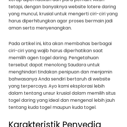
tetapi, dengan banyaknya website lotere daring
yang muncul, krusial untuk mengerti ciri-ciri yang
harus diperhitungkan agar proses bermain jadi
aman serta menyenangkan.
Pada artikel ini, kita akan membahas berbagai
ciri-ciri yang wajib harus diperhatikan saat
memilih agen togel daring. Pengetahuan
tersebut dapat menolong Saudara untuk
menghindari tindakan penipuan dan menjamin
bahwasanya Anda sendiri bertaruh di website
yang terpercaya. Ayo kami eksplorasi lebih
dalam tentang unsur krusial dalam memilih situs
togel daring yang ideal dan mengenal lebih jauh
tentang kuda togel maupun kuda togel.
Karakteristik Penyedia