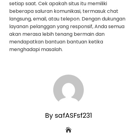
setiap saat. Cek apakah situs itu memiliki
beberapa saluran komunikasi, termasuk chat
langsung, email, atau telepon. Dengan dukungan
layanan pelanggan yang responsif, Anda semua
akan merasa lebih tenang bermain dan
mendapatkan bantuan bantuan ketika
menghadapi masalah.
By safASFsf231