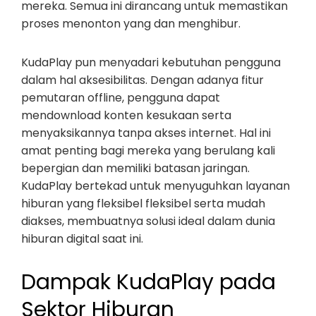
mereka. Semua ini dirancang untuk memastikan
proses menonton yang dan menghibur.
KudaPlay pun menyadari kebutuhan pengguna
dalam hal aksesibilitas. Dengan adanya fitur
pemutaran offline, pengguna dapat
mendownload konten kesukaan serta
menyaksikannya tanpa akses internet. Hal ini
amat penting bagi mereka yang berulang kali
bepergian dan memiliki batasan jaringan.
KudaPlay bertekad untuk menyuguhkan layanan
hiburan yang fleksibel fleksibel serta mudah
diakses, membuatnya solusi ideal dalam dunia
hiburan digital saat ini.
Dampak KudaPlay pada
Sektor Hiburan