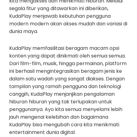
kita mengakses dan menikmati hiburan. Melalui
segala fitur yang ditawarkan ini diberikan,
KudaPlay menjawab kebutuhan pengguna
modern modern akan akses mudah dan variasi di
dunia maya.
KudaPlay memfasilitasi beragam macam opsi
konten yang dapat dinikmati oleh semua semua.
Dari film-film, musik, hingga permainan, platform
ini berhasil mengintegrasikan beragam jenis ke
dalam satu wadah yang sangat diakses. Dengan
tampilan yang ramah pengguna dan teknologi
canggih, KudaPlay menjanjikan pengalaman
hiburan hiburan yang tak terlupakan untuk
penggunanya. Ayo kita semua menyelami lebih
jauh mengenai kelebihan dan bagaimana
KudaPlay bisa mengubah cara kita menikmati
entertainment dunia digital.