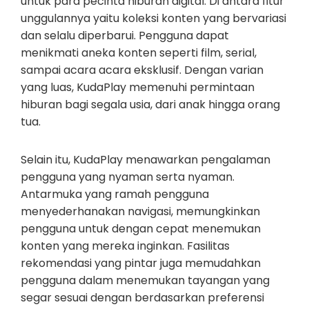
untuk para pecinta hiburan digital. Di antara fitur
unggulannya yaitu koleksi konten yang bervariasi
dan selalu diperbarui. Pengguna dapat
menikmati aneka konten seperti film, serial,
sampai acara acara eksklusif. Dengan varian
yang luas, KudaPlay memenuhi permintaan
hiburan bagi segala usia, dari anak hingga orang
tua.
Selain itu, KudaPlay menawarkan pengalaman
pengguna yang nyaman serta nyaman.
Antarmuka yang ramah pengguna
menyederhanakan navigasi, memungkinkan
pengguna untuk dengan cepat menemukan
konten yang mereka inginkan. Fasilitas
rekomendasi yang pintar juga memudahkan
pengguna dalam menemukan tayangan yang
segar sesuai dengan berdasarkan preferensi