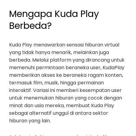
Mengapa Kuda Play
Berbeda?
Kuda Play menawarkan sensasi hiburan virtual
yang tidak hanya menarik, melainkan juga
berbeda. Melalui platform yang dirancang untuk
memenuhi permintaan beraneka user, KudaPlay
memberikan akses ke beraneka ragam konten,
termasuk film, musik, hingga permainan
interaktif. Variasi ini memberi kesempatan user
untuk menemukan hiburan yang cocok dengan
minat dan usia mereka, membuat Kuda Play
sebagai alternatif unggul di antara sektor
hiburan yang lain.