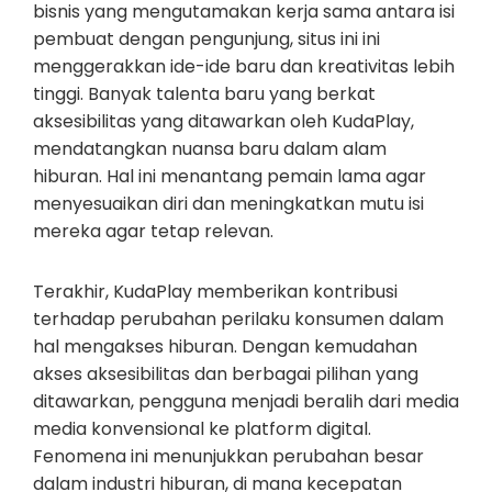
bisnis yang mengutamakan kerja sama antara isi
pembuat dengan pengunjung, situs ini ini
menggerakkan ide-ide baru dan kreativitas lebih
tinggi. Banyak talenta baru yang berkat
aksesibilitas yang ditawarkan oleh KudaPlay,
mendatangkan nuansa baru dalam alam
hiburan. Hal ini menantang pemain lama agar
menyesuaikan diri dan meningkatkan mutu isi
mereka agar tetap relevan.
Terakhir, KudaPlay memberikan kontribusi
terhadap perubahan perilaku konsumen dalam
hal mengakses hiburan. Dengan kemudahan
akses aksesibilitas dan berbagai pilihan yang
ditawarkan, pengguna menjadi beralih dari media
media konvensional ke platform digital.
Fenomena ini menunjukkan perubahan besar
dalam industri hiburan, di mana kecepatan