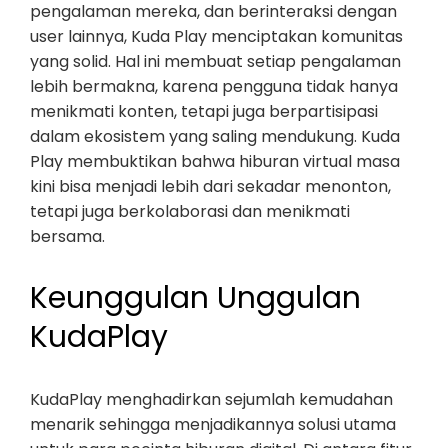
pengalaman mereka, dan berinteraksi dengan
user lainnya, Kuda Play menciptakan komunitas
yang solid. Hal ini membuat setiap pengalaman
lebih bermakna, karena pengguna tidak hanya
menikmati konten, tetapi juga berpartisipasi
dalam ekosistem yang saling mendukung. Kuda
Play membuktikan bahwa hiburan virtual masa
kini bisa menjadi lebih dari sekadar menonton,
tetapi juga berkolaborasi dan menikmati
bersama.
Keunggulan Unggulan
KudaPlay
KudaPlay menghadirkan sejumlah kemudahan
menarik sehingga menjadikannya solusi utama