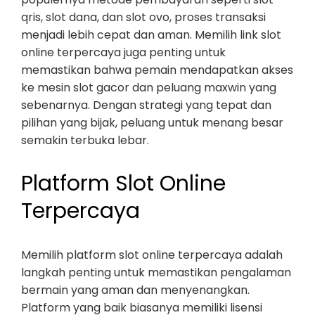
qris, slot dana, dan slot ovo, proses transaksi
menjadi lebih cepat dan aman. Memilih link slot
online terpercaya juga penting untuk
memastikan bahwa pemain mendapatkan akses
ke mesin slot gacor dan peluang maxwin yang
sebenarnya. Dengan strategi yang tepat dan
pilihan yang bijak, peluang untuk menang besar
semakin terbuka lebar.
Platform Slot Online
Terpercaya
Memilih platform slot online terpercaya adalah
langkah penting untuk memastikan pengalaman
bermain yang aman dan menyenangkan.
Platform yang baik biasanya memiliki lisensi