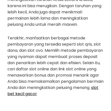
karena ini bisa merugikan. Dengan taruhan yang
lebih kecil, Anda juga dapat menikmati
permainan lebih lama dan meningkatkan
peluang Anda untuk meraih maxwin.
Terakhir, manfaatkan berbagai metode
pembayaran yang tersedia seperti slot qris, slot
dana, dan slot ovo. Memilih metode pembayaran
yang nyaman dapat membuat proses deposit
dan penarikan lebih cepat dan efisien. Selain itu,
cari daftar slot online dan link slot online yang
menawarkan bonus dan promosi menarik agar
Anda bisa memaksimalkan pengalaman bermain
Anda dan meningkatkan peluang menang.
slot
bet kecil gacor