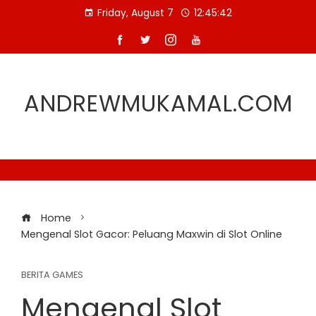
Skip
Friday, August 7
12:45:43
to
content
ANDREWMUKAMAL.COM
Home
Mengenal Slot Gacor: Peluang Maxwin di Slot Online
BERITA GAMES
Mengenal Slot