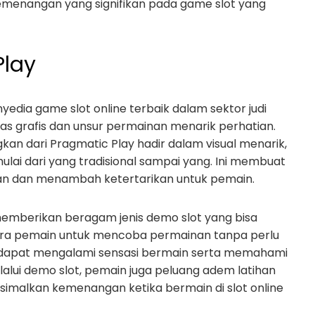
enangan yang signifikan pada game slot yang
Play
yedia game slot online terbaik dalam sektor judi
tas grafis dan unsur permainan menarik perhatian.
n dari Pragmatic Play hadir dalam visual menarik,
lai dari yang tradisional sampai yang. Ini membuat
an dan menambah ketertarikan untuk pemain.
 memberikan beragam jenis demo slot yang bisa
para pemain untuk mencoba permainan tanpa perlu
 dapat mengalami sensasi bermain serta memahami
lui demo slot, pemain juga peluang adem latihan
alkan kemenangan ketika bermain di slot online