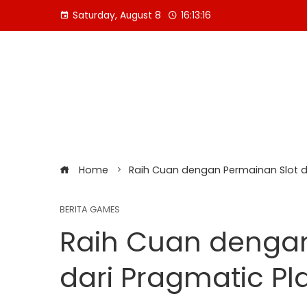
Skip
Saturday, August 8
16:13:17
to
content
Home
Raih Cuan dengan Permainan Slot d
BERITA GAMES
Raih Cuan dengan
dari Pragmatic Pl