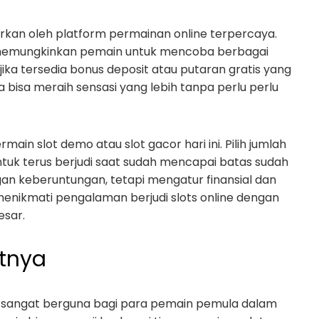
kan oleh platform permainan online terpercaya.
 memungkinkan pemain untuk mencoba berbagai
a jika tersedia bonus deposit atau putaran gratis yang
 bisa meraih sensasi yang lebih tanpa perlu perlu
ain slot demo atau slot gacor hari ini. Pilih jumlah
ntuk terus berjudi saat sudah mencapai batas sudah
ngan keberuntungan, tetapi mengatur finansial dan
nikmati pengalaman berjudi slots online dengan
esar.
tnya
g sangat berguna bagi para pemain pemula dalam