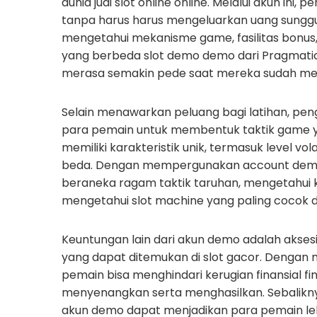
dunia judi slot online online. Melalui akun ini
tanpa harus harus mengeluarkan uang sungguh
mengetahui mekanisme game, fasilitas bonus
yang berbeda slot demo demo dari Pragmatic
merasa semakin pede saat mereka sudah m
Selain menawarkan peluang bagi latihan, p
para pemain untuk membentuk taktik game yan
memiliki karakteristik unik, termasuk level v
beda. Dengan mempergunakan account demo
beraneka ragam taktik taruhan, mengetahui k
mengetahui slot machine yang paling cocok d
Keuntungan lain dari akun demo adalah aksesib
yang dapat ditemukan di slot gacor. Dengan 
pemain bisa menghindari kerugian finansial f
menyenangkan serta menghasilkan. Sebaliknya, 
akun demo dapat menjadikan para pemain lebi