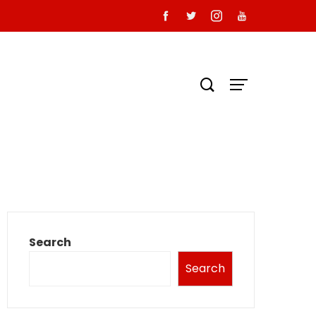
Search
Search