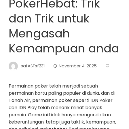
PokerHebat: Trik
dan Trik untuk
Mengasah
Kemampuan anda
safASFsf231
November 4, 2025
Permainan poker telah menjadi sebuah
permainan kartu paling populer di dunia, dan di
Tanah Air, permainan poker seperti IDN Poker
dan IDN Play telah menarik minat banyak
pemain. Game ini tidak hanya mengandalkan
keberuntungan, tetapi juga taktik, kemampuan,