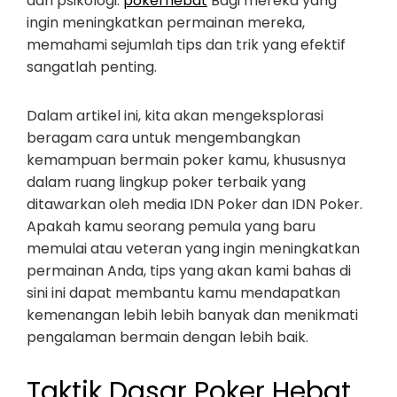
dan psikologi.
pokerhebat
Bagi mereka yang
ingin meningkatkan permainan mereka,
memahami sejumlah tips dan trik yang efektif
sangatlah penting.
Dalam artikel ini, kita akan mengeksplorasi
beragam cara untuk mengembangkan
kemampuan bermain poker kamu, khususnya
dalam ruang lingkup poker terbaik yang
ditawarkan oleh media IDN Poker dan IDN Poker.
Apakah kamu seorang pemula yang baru
memulai atau veteran yang ingin meningkatkan
permainan Anda, tips yang akan kami bahas di
sini ini dapat membantu kamu mendapatkan
kemenangan lebih lebih banyak dan menikmati
pengalaman bermain dengan lebih baik.
Taktik Dasar Poker Hebat