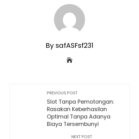
By safASFsf231
PREVIOUS POST
Slot Tanpa Pemotongan:
Rasakan Keberhasilan
Optimal Tanpa Adanya
Biaya Tersembunyi
NEXT POST