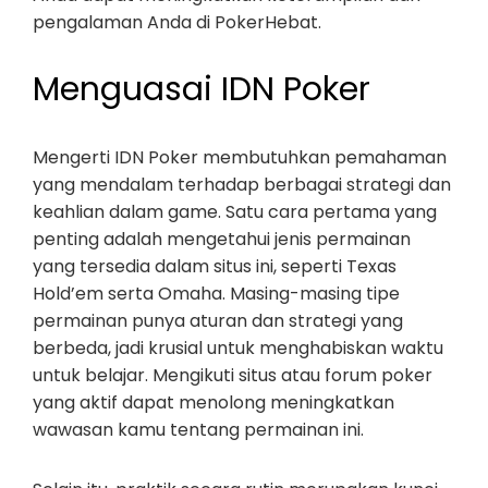
pengalaman Anda di PokerHebat.
Menguasai IDN Poker
Mengerti IDN Poker membutuhkan pemahaman
yang mendalam terhadap berbagai strategi dan
keahlian dalam game. Satu cara pertama yang
penting adalah mengetahui jenis permainan
yang tersedia dalam situs ini, seperti Texas
Hold’em serta Omaha. Masing-masing tipe
permainan punya aturan dan strategi yang
berbeda, jadi krusial untuk menghabiskan waktu
untuk belajar. Mengikuti situs atau forum poker
yang aktif dapat menolong meningkatkan
wawasan kamu tentang permainan ini.