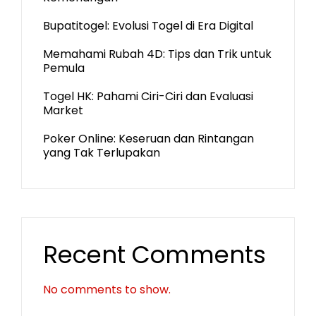
Bupatitogel: Evolusi Togel di Era Digital
Memahami Rubah 4D: Tips dan Trik untuk
Pemula
Togel HK: Pahami Ciri-Ciri dan Evaluasi
Market
Poker Online: Keseruan dan Rintangan
yang Tak Terlupakan
Recent Comments
No comments to show.