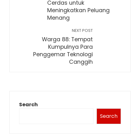
Cerdas untuk
Meningkatkan Peluang
Menang
NEXT POST
Warga 88: Tempat
Kumpulnya Para
Penggemar Teknologi
Canggih
Search
Search