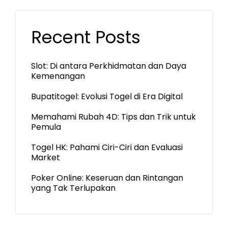
Recent Posts
Slot: Di antara Perkhidmatan dan Daya
Kemenangan
Bupatitogel: Evolusi Togel di Era Digital
Memahami Rubah 4D: Tips dan Trik untuk
Pemula
Togel HK: Pahami Ciri-Ciri dan Evaluasi
Market
Poker Online: Keseruan dan Rintangan
yang Tak Terlupakan