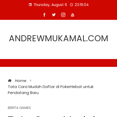
Skip
Thursday, August 6
23:19:05
to
content
ANDREWMUKAMAL.COM
Home
Tata Cara Mudah Daftar di PokerHebat untuk
Pendatang Baru
BERITA GAMES