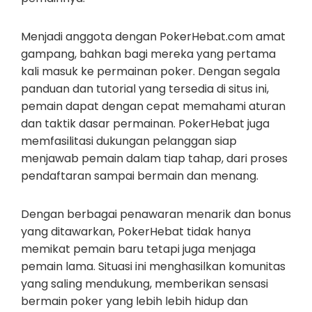
Menjadi anggota dengan PokerHebat.com amat
gampang, bahkan bagi mereka yang pertama
kali masuk ke permainan poker. Dengan segala
panduan dan tutorial yang tersedia di situs ini,
pemain dapat dengan cepat memahami aturan
dan taktik dasar permainan. PokerHebat juga
memfasilitasi dukungan pelanggan siap
menjawab pemain dalam tiap tahap, dari proses
pendaftaran sampai bermain dan menang.
Dengan berbagai penawaran menarik dan bonus
yang ditawarkan, PokerHebat tidak hanya
memikat pemain baru tetapi juga menjaga
pemain lama. Situasi ini menghasilkan komunitas
yang saling mendukung, memberikan sensasi
bermain poker yang lebih lebih hidup dan