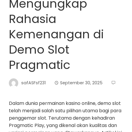
Mengungkap
Rahasia
Kemenangan di
Demo Slot
Pragmatic
safASFsf231
September 30, 2025
Dalam dunia permainan kasino online, demo slot
telah menjadi salah satu pilihan utama bagi para
penggemar slot. Terutama dengan kehadiran
Pragmatic Play, yang dikenal akan kualitas dan