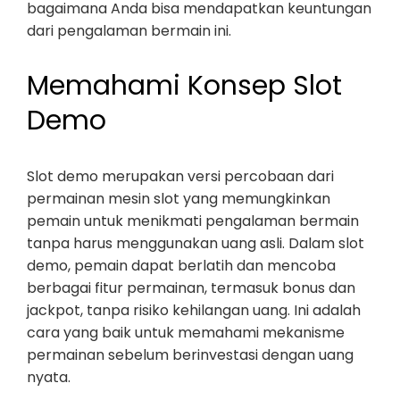
bagaimana Anda bisa mendapatkan keuntungan
dari pengalaman bermain ini.
Memahami Konsep Slot
Demo
Slot demo merupakan versi percobaan dari
permainan mesin slot yang memungkinkan
pemain untuk menikmati pengalaman bermain
tanpa harus menggunakan uang asli. Dalam slot
demo, pemain dapat berlatih dan mencoba
berbagai fitur permainan, termasuk bonus dan
jackpot, tanpa risiko kehilangan uang. Ini adalah
cara yang baik untuk memahami mekanisme
permainan sebelum berinvestasi dengan uang
nyata.