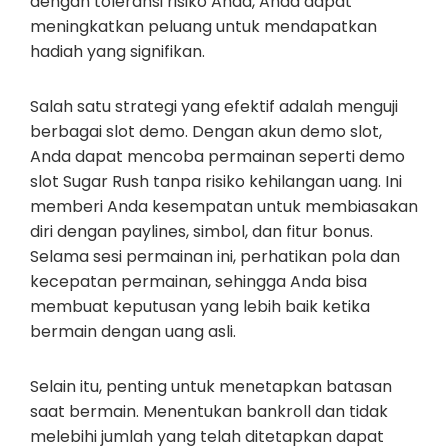
dengan toleransi risiko Anda, Anda dapat
meningkatkan peluang untuk mendapatkan
hadiah yang signifikan.
Salah satu strategi yang efektif adalah menguji
berbagai slot demo. Dengan akun demo slot,
Anda dapat mencoba permainan seperti demo
slot Sugar Rush tanpa risiko kehilangan uang. Ini
memberi Anda kesempatan untuk membiasakan
diri dengan paylines, simbol, dan fitur bonus.
Selama sesi permainan ini, perhatikan pola dan
kecepatan permainan, sehingga Anda bisa
membuat keputusan yang lebih baik ketika
bermain dengan uang asli.
Selain itu, penting untuk menetapkan batasan
saat bermain. Menentukan bankroll dan tidak
melebihi jumlah yang telah ditetapkan dapat