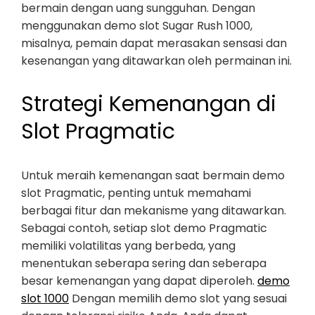
bermain dengan uang sungguhan. Dengan
menggunakan demo slot Sugar Rush 1000,
misalnya, pemain dapat merasakan sensasi dan
kesenangan yang ditawarkan oleh permainan ini.
Strategi Kemenangan di
Slot Pragmatic
Untuk meraih kemenangan saat bermain demo
slot Pragmatic, penting untuk memahami
berbagai fitur dan mekanisme yang ditawarkan.
Sebagai contoh, setiap slot demo Pragmatic
memiliki volatilitas yang berbeda, yang
menentukan seberapa sering dan seberapa
besar kemenangan yang dapat diperoleh.
demo
slot 1000
Dengan memilih demo slot yang sesuai