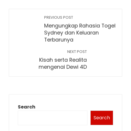
PREVIOUS POST
Mengungkap Rahasia Togel
Sydney dan Keluaran
Terbarunya
NEXT POST
Kisah serta Realita
mengenai Dewi 4D
Search
Search