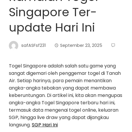
Singapore Ter-
update Hari Ini
safASFsf231
September 23, 2025
Togel Singapore adalah salah satu game yang
sangat digemari oleh penggemar togel di Tanah
Air. Setiap harinya, para pemain menantikan
angka-angka tebakan yang dapat membawa
keberuntungan. Di artikel ini, kita akan mengupas
angka-angka Togel Singapore terbaru hari ini,
termasuk data mengenai togel online, keluaran
SGP, hingga live draw yang dapat dijangkau
langsung.
SGP Hari Ini