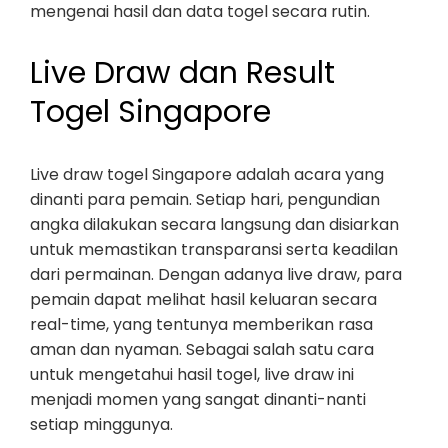
mengenai hasil dan data togel secara rutin.
Live Draw dan Result
Togel Singapore
Live draw togel Singapore adalah acara yang
dinanti para pemain. Setiap hari, pengundian
angka dilakukan secara langsung dan disiarkan
untuk memastikan transparansi serta keadilan
dari permainan. Dengan adanya live draw, para
pemain dapat melihat hasil keluaran secara
real-time, yang tentunya memberikan rasa
aman dan nyaman. Sebagai salah satu cara
untuk mengetahui hasil togel, live draw ini
menjadi momen yang sangat dinanti-nanti
setiap minggunya.