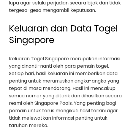
lupa agar selalu perjudian secara bijak dan tidak
tergesa-gesa mengambil keputusan.
Keluaran dan Data Togel
Singapore
Keluaran Togel Singapore merupakan informasi
yang dinanti-nanti oleh para pemain togel.
Setiap hari, hasil keluaran ini memberikan data
penting untuk merumuskan angka-angka yang
tepat di masa mendatang. Hasil ini mencakup
semua nomor yang ditarik dan dihasilkan secara
resmi oleh Singapore Pools. Yang penting bagi
pemain untuk terus mengikuti hasil terkini agar
tidak melewatkan informasi penting untuk
taruhan mereka.