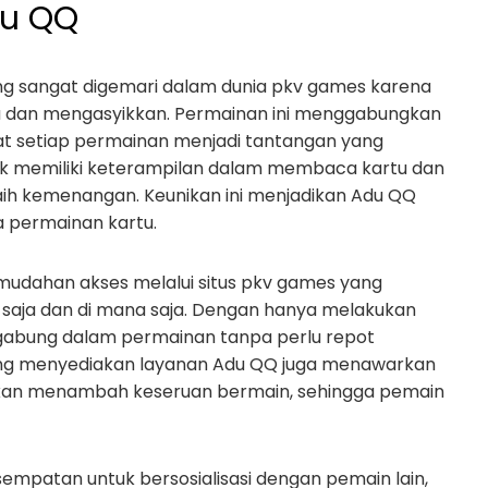
du QQ
g sangat digemari dalam dunia pkv games karena
dan mengasyikkan. Permainan ini menggabungkan
t setiap permainan menjadi tantangan yang
uk memiliki keterampilan dalam membaca kartu dan
ih kemenangan. Keunikan ini menjadikan Adu QQ
a permainan kartu.
mudahan akses melalui situs pkv games yang
aja dan di mana saja. Dengan hanya melakukan
rgabung dalam permainan tanpa perlu repot
yang menyediakan layanan Adu QQ juga menawarkan
akan menambah keseruan bermain, sehingga pemain
empatan untuk bersosialisasi dengan pemain lain,