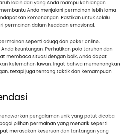
aruh lebih dari yang Anda mampu kehilangan.
n membantu Anda menjalani permainan lebih lama
dapatkan kemenangan. Pastikan untuk selalu
ri permainan dalam keadaan emosional.
 permainan seperti aduqq dan poker online,
nda keuntungan. Perhatikan pola taruhan dan
pat membaca situasi dengan baik, Anda dapat
tkan kelemahan lawan. Ingat bahwa memenangkan
an, tetapi juga tentang taktik dan kemampuan
endasi
menawarkan pengalaman unik yang patut dicoba
bagai pilihan permainan yang menarik seperti
apat merasakan keseruan dan tantangan yang