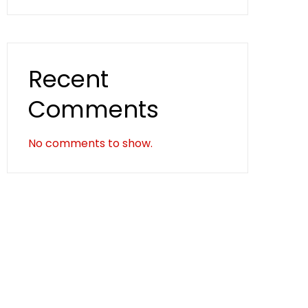
Recent
Comments
No comments to show.