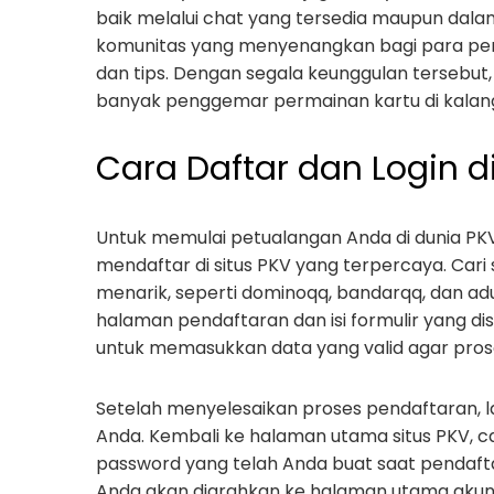
baik melalui chat yang tersedia maupun dala
komunitas yang menyenangkan bagi para pema
dan tips. Dengan segala keunggulan tersebut, 
banyak penggemar permainan kartu di kalan
Cara Daftar dan Login di
Untuk memulai petualangan Anda di dunia PKV
mendaftar di situs PKV yang terpercaya. Ca
menarik, seperti dominoqq, bandarqq, dan adu
halaman pendaftaran dan isi formulir yang di
untuk memasukkan data yang valid agar prose
Setelah menyelesaikan proses pendaftaran, l
Anda. Kembali ke halaman utama situs PKV, c
password yang telah Anda buat saat pendafta
Anda akan diarahkan ke halaman utama akun 