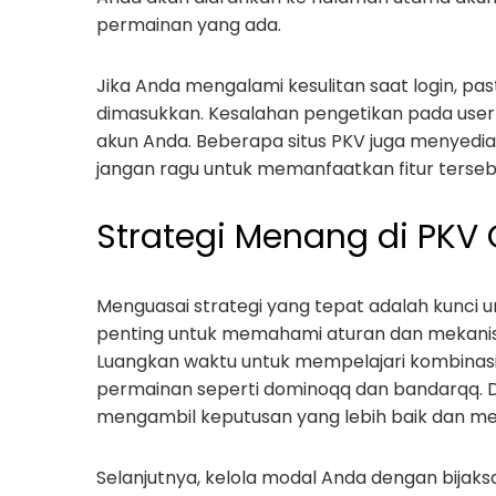
permainan yang ada.
Jika Anda mengalami kesulitan saat login, pa
dimasukkan. Kesalahan pengetikan pada use
akun Anda. Beberapa situs PKV juga menyediak
jangan ragu untuk memanfaatkan fitur terse
Strategi Menang di PK
Menguasai strategi yang tepat adalah kunc
penting untuk memahami aturan dan mekani
Luangkan waktu untuk mempelajari kombinasi
permainan seperti dominoqq dan bandarqq.
mengambil keputusan yang lebih baik dan m
Selanjutnya, kelola modal Anda dengan bijaksa