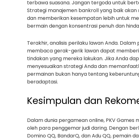
terbawa suasana. Jangan tergoda untuk bert
Strategi manajemen bankroll yang baik aka
dan memberikan kesempatan lebih untuk men
bermain dengan konsentrasi penuh dan hinda
Terakhir, analisis perilaku lawan Anda. Dalam
membaca gerak-gerik lawan dapat memberi A
tindakan yang mereka lakukan. Jika Anda da
menyesuaikan strategi Anda dan memanfaa
permainan bukan hanya tentang keberuntung
beradaptasi.
Kesimpulan dan Rekom
Dalam dunia pergamean online, PKV Games 
oleh para penggemar judi daring. Dengan ber
Domino QQ, BandarQ, dan Adu QQ, pemain d