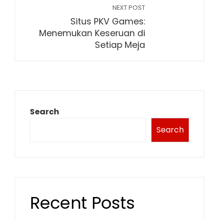
NEXT POST
Situs PKV Games:
Menemukan Keseruan di
Setiap Meja
Search
Search
Recent Posts