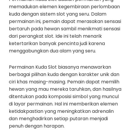
memadukan elemen kegembiraan perlombaan
kuda dengan sistem slot yang seru. Dalam
permainan ini, pemain dapat merasakan sensasi
bertaruh pada hewan sambil menikmati sensasi
dari perangkat slot. Ide ini telah menarik
ketertarikan banyak pencinta judi karena
menggabungkan dua alam yang seru.
Permainan Kuda Slot biasanya menawarkan
berbagai pilihan kuda dengan karakter unik dan
ciri khas masing-masing. Pemain dapat memilih
hewan yang mau mereka taruhkan, dan hasilnya
ditentukan pada komposisi simbol yang muncul
di layar permainan. Hal ini memberikan elemen
ketidakpastian yang meningkatkan adrenalin
dan menghadirkan setiap putaran menjadi
penuh dengan harapan.