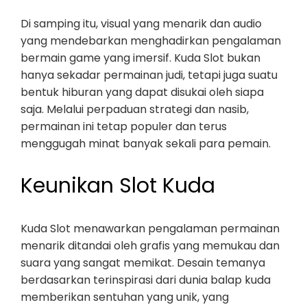
Di samping itu, visual yang menarik dan audio
yang mendebarkan menghadirkan pengalaman
bermain game yang imersif. Kuda Slot bukan
hanya sekadar permainan judi, tetapi juga suatu
bentuk hiburan yang dapat disukai oleh siapa
saja. Melalui perpaduan strategi dan nasib,
permainan ini tetap populer dan terus
menggugah minat banyak sekali para pemain.
Keunikan Slot Kuda
Kuda Slot menawarkan pengalaman permainan
menarik ditandai oleh grafis yang memukau dan
suara yang sangat memikat. Desain temanya
berdasarkan terinspirasi dari dunia balap kuda
memberikan sentuhan yang unik, yang