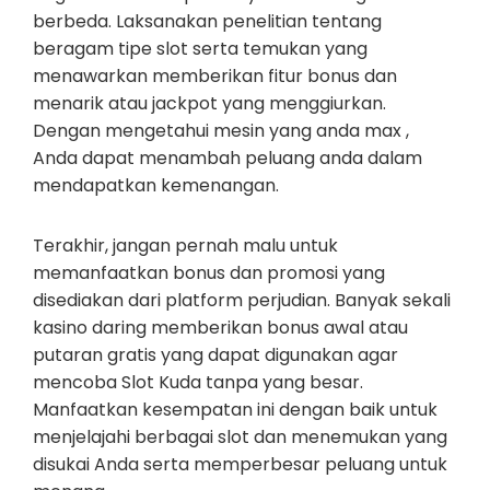
berbeda. Laksanakan penelitian tentang
beragam tipe slot serta temukan yang
menawarkan memberikan fitur bonus dan
menarik atau jackpot yang menggiurkan.
Dengan mengetahui mesin yang anda max ,
Anda dapat menambah peluang anda dalam
mendapatkan kemenangan.
Terakhir, jangan pernah malu untuk
memanfaatkan bonus dan promosi yang
disediakan dari platform perjudian. Banyak sekali
kasino daring memberikan bonus awal atau
putaran gratis yang dapat digunakan agar
mencoba Slot Kuda tanpa yang besar.
Manfaatkan kesempatan ini dengan baik untuk
menjelajahi berbagai slot dan menemukan yang
disukai Anda serta memperbesar peluang untuk