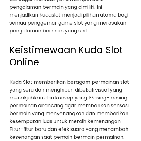
pengalaman bermain yang dimiliki. Ini
menjadikan Kudaslot menjadi pilihan utama bagi
semua penggemar game slot yang merasakan
pengalaman bermain yang unik.
Keistimewaan Kuda Slot
Online
Kuda Slot memberikan beragam permainan slot
yang seru dan menghibur, dibekali visual yang
menakjubkan dan konsep yang. Masing-masing
permainan dirancang agar memberikan sensasi
bermain yang menyenangkan dan memberikan
kesempatan luas untuk meraih kemenangan.
Fitur-fitur baru dan efek suara yang menambah
kesenangan saat pemain bermain permainan.