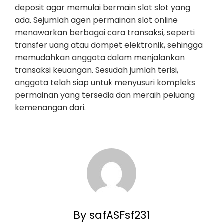
deposit agar memulai bermain slot slot yang
ada. Sejumlah agen permainan slot online
menawarkan berbagai cara transaksi, seperti
transfer uang atau dompet elektronik, sehingga
memudahkan anggota dalam menjalankan
transaksi keuangan. Sesudah jumlah terisi,
anggota telah siap untuk menyusuri kompleks
permainan yang tersedia dan meraih peluang
kemenangan dari.
By safASFsf231