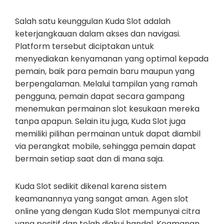
Salah satu keunggulan Kuda Slot adalah
keterjangkauan dalam akses dan navigasi.
Platform tersebut diciptakan untuk
menyediakan kenyamanan yang optimal kepada
pemain, baik para pemain baru maupun yang
berpengalaman. Melalui tampilan yang ramah
pengguna, pemain dapat secara gampang
menemukan permainan slot kesukaan mereka
tanpa apapun. Selain itu juga, Kuda Slot juga
memiliki pilihan permainan untuk dapat diambil
via perangkat mobile, sehingga pemain dapat
bermain setiap saat dan di mana saja.
Kuda Slot sedikit dikenal karena sistem
keamanannya yang sangat aman. Agen slot
online yang dengan Kuda Slot mempunyai citra
yang positif dan telah diakui handal. Keamanan