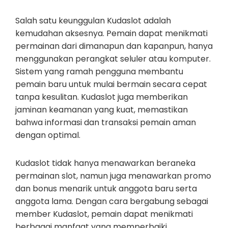
Salah satu keunggulan Kudaslot adalah
kemudahan aksesnya. Pemain dapat menikmati
permainan dari dimanapun dan kapanpun, hanya
menggunakan perangkat seluler atau komputer.
Sistem yang ramah pengguna membantu
pemain baru untuk mulai bermain secara cepat
tanpa kesulitan. Kudaslot juga memberikan
jaminan keamanan yang kuat, memastikan
bahwa informasi dan transaksi pemain aman
dengan optimal.
Kudaslot tidak hanya menawarkan beraneka
permainan slot, namun juga menawarkan promo
dan bonus menarik untuk anggota baru serta
anggota lama. Dengan cara bergabung sebagai
member Kudaslot, pemain dapat menikmati
berbagai manfaat yang memperbaiki