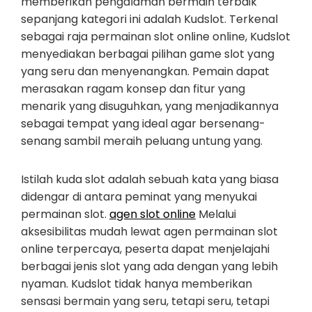
memberikan pengalaman bermain terbaik
sepanjang kategori ini adalah Kudslot. Terkenal
sebagai raja permainan slot online online, Kudslot
menyediakan berbagai pilihan game slot yang
yang seru dan menyenangkan. Pemain dapat
merasakan ragam konsep dan fitur yang
menarik yang disuguhkan, yang menjadikannya
sebagai tempat yang ideal agar bersenang-
senang sambil meraih peluang untung yang.
Istilah kuda slot adalah sebuah kata yang biasa
didengar di antara peminat yang menyukai
permainan slot.
agen slot online
Melalui
aksesibilitas mudah lewat agen permainan slot
online terpercaya, peserta dapat menjelajahi
berbagai jenis slot yang ada dengan yang lebih
nyaman. Kudslot tidak hanya memberikan
sensasi bermain yang seru, tetapi seru, tetapi