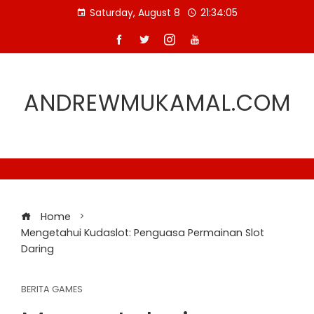
Skip
Saturday, August 8
21:34:06
to
content
ANDREWMUKAMAL.COM
Home
Mengetahui Kudaslot: Penguasa Permainan Slot
Daring
BERITA GAMES