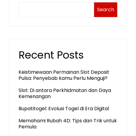
Search
Recent Posts
Keistimewaan Permainan Slot Deposit
Pulsa: Penyebab kamu Perlu Menguji?
Slot: Di antara Perkhidmatan dan Daya
Kemenangan
Bupatitogel: Evolusi Togel di Era Digital
Memahami Rubah 4D: Tips dan Trik untuk
Pemula