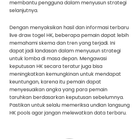
membantu pengguna dalam menyusun strategi
selanjutnya.
Dengan menyaksikan hasil dan informasi terbaru
live draw togel HK, beberapa pemain dapat lebih
memahami skema dan tren yang terjadi. Ini
dapat jadi landasan dalam menyusun strategi
untuk lomba di masa depan. Mengawasi
keputusan HK secara teratur juga bisa
meningkatkan kemungkinan untuk mendapat
keuntungan, karena itu pemain dapat
menyesuaikan angka yang para pemain
taruhkan berdasarkan keputusan sebelumnya.
Pastikan untuk selalu memeriksa undian langsung
HK pools agar jangan melewatkan data terbaru.