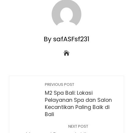
By safASFsf231
PREVIOUS POST
M2 Spa Bali: Lokasi
Pelayanan Spa dan Salon
Kecantikan Paling Baik di
Bali
NEXT POST