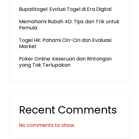
Bupatitogel: Evolusi Togel di Era Digital
Memahami Rubah 4D: Tips dan Trik untuk
Pemula
Togel HK: Pahami Ciri-Ciri dan Evaluasi
Market
Poker Online: Keseruan dan Rintangan
yang Tak Terlupakan
Recent Comments
No comments to show.