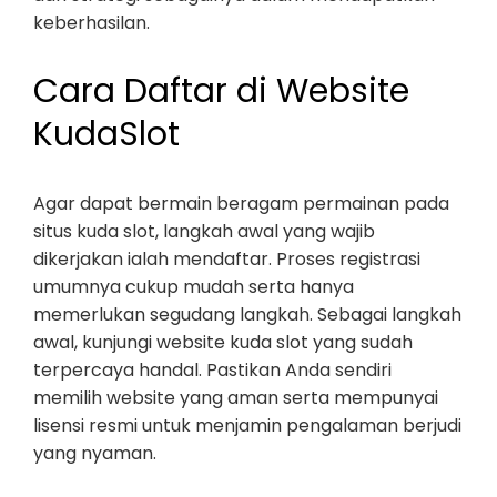
keberhasilan.
Cara Daftar di Website
KudaSlot
Agar dapat bermain beragam permainan pada
situs kuda slot, langkah awal yang wajib
dikerjakan ialah mendaftar. Proses registrasi
umumnya cukup mudah serta hanya
memerlukan segudang langkah. Sebagai langkah
awal, kunjungi website kuda slot yang sudah
terpercaya handal. Pastikan Anda sendiri
memilih website yang aman serta mempunyai
lisensi resmi untuk menjamin pengalaman berjudi
yang nyaman.